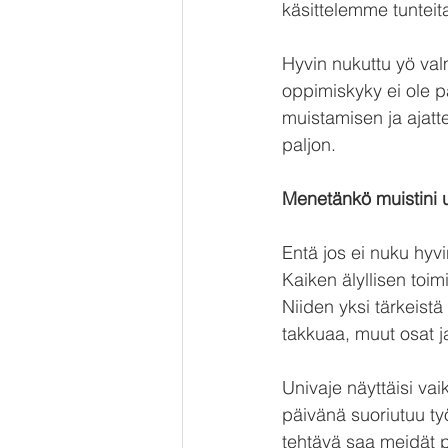
käsittelemme tunteit
Hyvin nukuttu yö val
oppimiskyky ei ole p
muistamisen ja ajatte
paljon.
Menetänkö muistini
Entä jos ei nuku hyvi
Kaiken älyllisen toi
Niiden yksi tärkeist
takkuaa, muut osat 
Univaje näyttäisi vai
päivänä suoriutuu 
ty
tehtävä saa meidät 