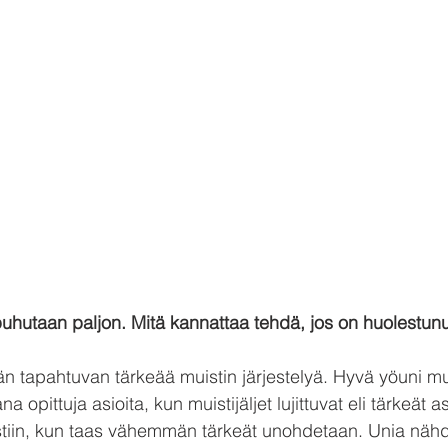
puhutaan paljon. Mitä kannattaa tehdä, jos on huolestunu
n tapahtuvan tärkeää muistin järjestelyä. Hyvä yöuni m
a opittuja asioita, kun muistijäljet lujittuvat eli tärkeät a
stiin, kun taas vähemmän tärkeät unohdetaan. Unia nä