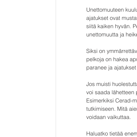
Unettomuuteen kuuluv
ajatukset ovat musta
siitä kaiken hyvän. Pe
unettomuutta ja heik
Siksi on ymmärrettäv
pelkoja on hakea ap
paranee ja ajatukset
Jos muisti huolestutt
voi saada lähetteen 
Esimerkiksi Cerad-muis
tutkimiseen. Mitä a
voidaan vaikuttaa.
Haluatko tietää en