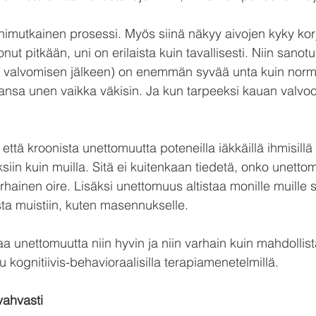
imutkainen prosessi. Myös siinä näkyy aivojen kyky korj
nut pitkään, uni on erilaista kuin tavallisesti. Niin sanot
 valvomisen jälkeen) on enemmän syvää unta kuin normaa
emansa unen vaikka väkisin. Ja kun tarpeeksi kauan valvo
 että kroonista unettomuutta poteneilla iäkkäillä ihmisill
siin kuin muilla. Sitä ei kuitenkaan tiedetä, onko unetto
hainen oire. Lisäksi unettomuus altistaa monille muille sa
tusta muistiin, kuten masennukselle.
aa unettomuutta niin hyvin ja niin varhain kuin mahdollist
u kognitiivis-behavioraalisilla terapiamenetelmillä.
vahvasti