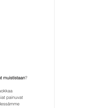
t muististaan
?
uokkaa 
siat painuvat 
hdessämme 