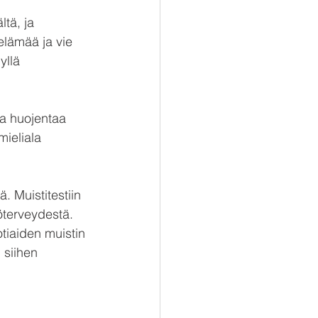
tä, ja 
elämää ja vie 
yllä 
a huojentaa 
ieliala 
. Muistitestiin 
öterveydestä. 
otiaiden muistin 
siihen 