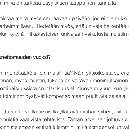
a, mikä on tärkeää psyykkisen tasapainon kannalta. 
mistaa meitä myös seuraavaan päivään: jos ei ole nukkunut
arhaimmillaan.  Tiedetään myös, että univaje heikentää ko
lun kykyjä. Pitkäkestoisen univajeen vaikutusta muistiin o
 unettomuuden vuoksi?
n, menettääkö silloin muistinsa? Näin yksioikoista se ei o
minnan, myös muistin, tukena on valtavan monimutkainen k
ä ominaisuuksista on plastisuus eli muovautuvuus: kun yk
ja toiminnot pystyvät kompensoimaan puuttuvia palasia.
kuttavan terveillä aikuisilla yllättävän vähän siihen, mite
ömuistia vaativista tehtävistä. Tämän arvellaan johtuva sii
ponnistelemaan entistä lujemmin, mikä kompensoi univaj