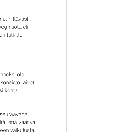
 riittävästi, 
gnitiota eli 
n tutkittu 
nneksi ole. 
oneisto, aivot. 
si kohta 
n seuraavana 
tä, että vaativa 
een vaikutusta.