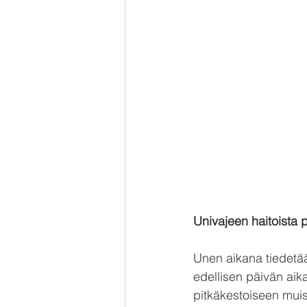
Univajeen haitoista 
Unen aikana tiedetää
edellisen päivän aikan
pitkäkestoiseen mui