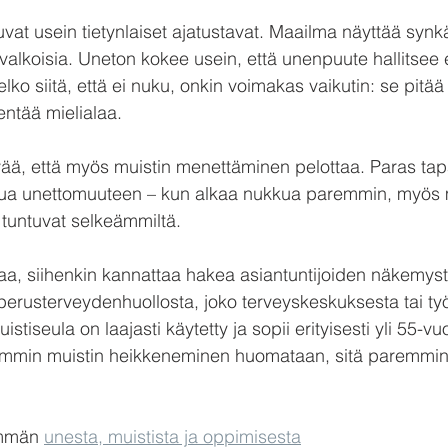
at usein tietynlaiset ajatustavat. Maailma näyttää synkäl
valkoisia. Uneton kokee usein, että unenpuute hallitsee 
lko siitä, että ei nuku, onkin voimakas vaikutin: se pitää 
entää mielialaa.
ää, että myös muistin menettäminen pelottaa. Paras tap
ua unettomuuteen – kun alkaa nukkua paremmin, myös m
 tuntuvat selkeämmiltä.
aa, siihenkin kannattaa hakea asiantuntijoiden näkemystä
perusterveydenhuollosta, joko terveyskeskuksesta tai ty
tiseula on laajasti käytetty ja sopii erityisesti yli 55-vu
iemmin muistin heikkeneminen huomataan, sitä paremmin 
emmän 
unesta, muistista ja oppimisesta