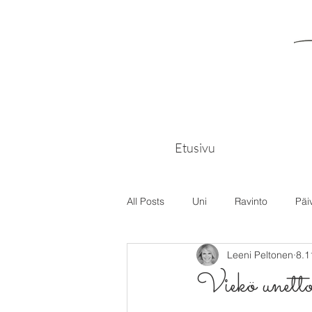
Etusivu
All Posts
Uni
Ravinto
Päi
Leeni Peltonen
8.1
Viekö unett