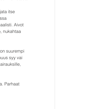
ata itse 
ussa 
listi. Aivot 
o, nukahtaa 
ä on suurempi 
muus syy vai 
irauksille, 
a. Parhaat 