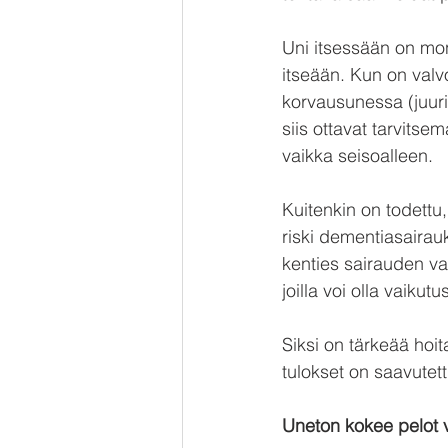
Uni itsessään on mon
itseään. Kun on valvo
korvausunessa (juuri
siis ottavat tarvits
vaikka seisoalleen.
Kuitenkin on todettu,
riski dementiasairauk
kenties sairauden var
joilla voi olla vaiku
Siksi on tärkeää hoit
tulokset on saavutett
Uneton kokee pelot 