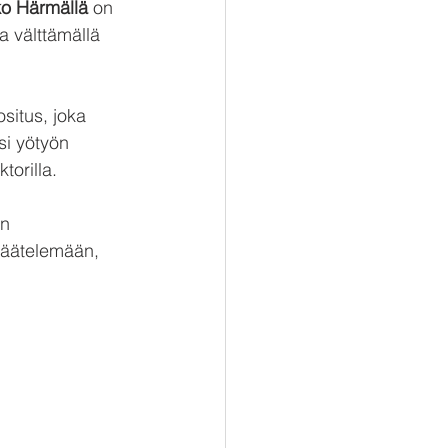
o Härmällä
 on 
a välttämällä 
situs, joka 
si yötyön 
torilla.
n 
säätelemään, 