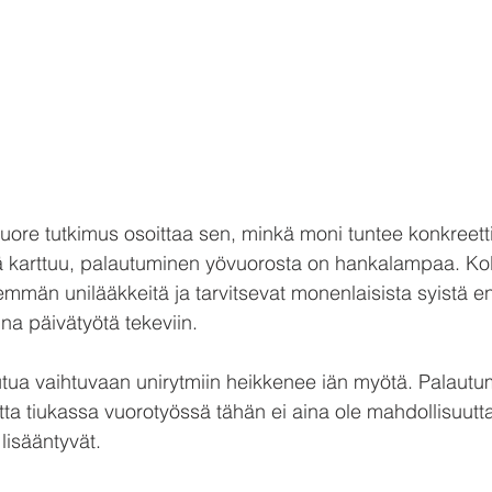
tuore tutkimus osoittaa sen, minkä moni tuntee konkreetti
ä karttuu, palautuminen yövuorosta on hankalampaa. Ko
emmän unilääkkeitä ja tarvitsevat monenlaisista syistä 
na päivätyötä tekeviin.
tua vaihtuvaan unirytmiin heikkenee iän myötä. Palautum
 tiukassa vuorotyössä tähän ei aina ole mahdollisuutta
 lisääntyvät.