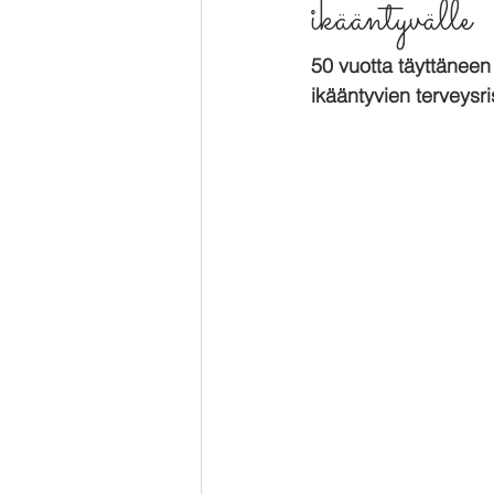
ikääntyvälle
50 vuotta täyttäneen 
ikääntyvien terveysris