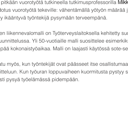
 pitkään vuorotyötä tutkineella tutkimusprofessorilla 
Mikk
dotus vuorotyötä tekeville: vähentämällä yötyön määrää j
tyy ikääntyvä työntekijä pysymään terveempänä.
en liikennevalomalli on Työterveyslaitoksella kehitetty suo
unnittelussa. Yli 50-vuotiaille malli suosittelee esimerkik
pää kokonaistyöaikaa. Malli on laajasti käytössä sote-sek
atu myös, kun työntekijät ovat päässeet itse osallistumaa
itteluun. Kun työuran loppuvaiheen kuormitusta pystyy 
sti pysyä työelämässä pidempään.