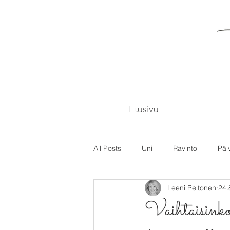
Etusivu
All Posts
Uni
Ravinto
Päi
Leeni Peltonen
24.
Vaihtaisinko