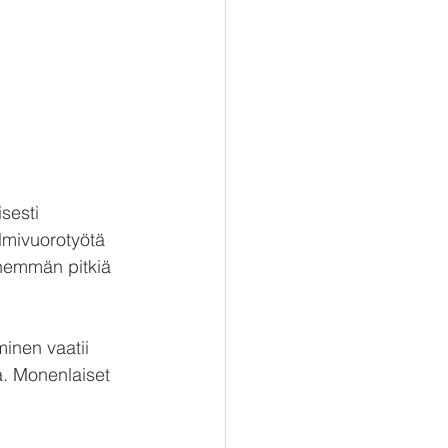
sesti 
lmivuorotyötä 
enemmän pitkiä 
inen vaatii 
. Monenlaiset 