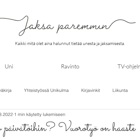
Kaikki mitä olet aina halunnut tietää unesta ja jaksamisesta.
Uni
Ravinto
TV-ohjel
väkirja
Yhteistyössä Unikulma
Kirjavinkit
Liikunta
8.2022
1 min käytetty lukemiseen
 päivätöihin? Vuorotyö on haaste