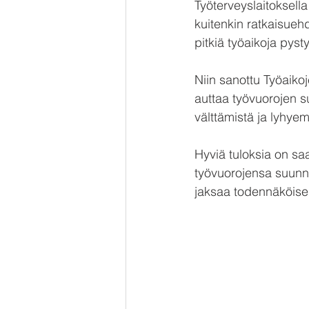
Työterveyslaitoksella
kuitenkin ratkaisueh
pitkiä työaikoja pys
Niin sanottu Työaikoj
auttaa työvuorojen su
välttämistä ja lyhyem
Hyviä tuloksia on sa
työvuorojensa suunn
jaksaa todennäköise