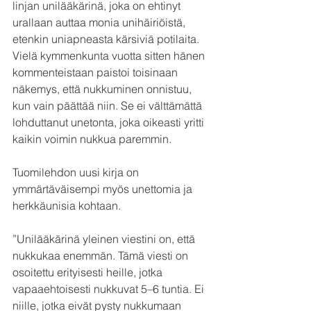
linjan unilääkärinä, joka on ehtinyt 
urallaan auttaa monia unihäiriöistä, 
etenkin uniapneasta kärsiviä potilaita. 
Vielä kymmenkunta vuotta sitten hänen 
kommenteistaan paistoi toisinaan 
näkemys, että nukkuminen onnistuu, 
kun vain päättää niin. Se ei välttämättä 
lohduttanut unetonta, joka oikeasti yritti 
kaikin voimin nukkua paremmin.
Tuomilehdon uusi kirja on 
ymmärtäväisempi myös unettomia ja 
herkkäunisia kohtaan.
”Unilääkärinä yleinen viestini on, että 
nukkukaa enemmän. Tämä viesti on 
osoitettu erityisesti heille, jotka 
vapaaehtoisesti nukkuvat 5–6 tuntia. Ei 
niille, jotka eivät pysty nukkumaan 