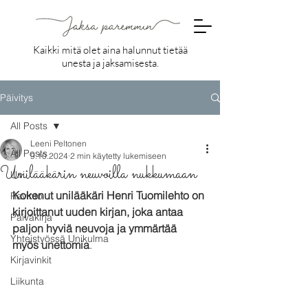
Kaikki mitä olet aina halunnut tietää
unesta ja jaksamisesta.
Päivitys
All Posts
Leeni Peltonen
All Posts
9.10.2024
2 min käytetty lukemiseen
Unilääkärin neuvoilla nukkumaan
Uni
Kokenut unilääkäri Henri Tuomilehto on 
Ravinto
kirjoittanut uuden kirjan, joka antaa 
Päiväkirja
paljon hyviä neuvoja ja ymmärtää 
Yhteistyössä Unikulma
myös unettomia
.
Kirjavinkit
Liikunta