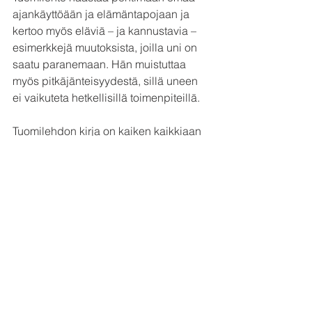
ajankäyttöään ja elämäntapojaan ja 
kertoo myös eläviä – ja kannustavia – 
esimerkkejä muutoksista, joilla uni on 
saatu paranemaan. Hän muistuttaa 
myös pitkäjänteisyydestä, sillä uneen 
ei vaikuteta hetkellisillä toimenpiteillä.
Tuomilehdon kirja on kaiken kaikkiaan 
ajan tasalla oleva tukeva tietopaketti 
unesta. Kun sen lukee avoimella 
mielellä, saa varmasti uutta 
pohdittavaa oman unen 
parantamiseksi.
Hänen asenteensa on kannustava: on 
tärkeää nähdä positiiviset asiat, joita 
jokaisen nukkumisesta löytyy. 
Itseluottamuksen palautus on tärkeä 