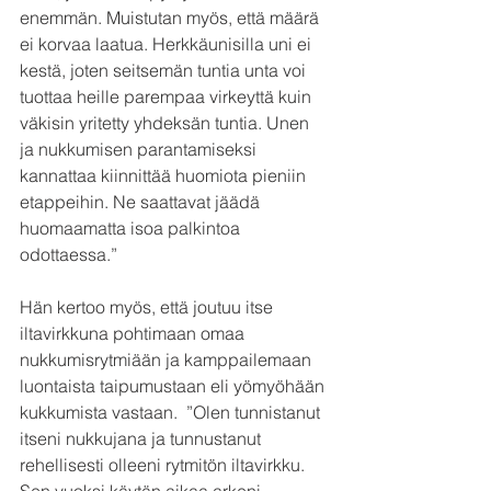
enemmän. Muistutan myös, että määrä 
ei korvaa laatua. Herkkäunisilla uni ei 
kestä, joten seitsemän tuntia unta voi 
tuottaa heille parempaa virkeyttä kuin 
väkisin yritetty yhdeksän tuntia. Unen 
ja nukkumisen parantamiseksi 
kannattaa kiinnittää huomiota pieniin 
etappeihin. Ne saattavat jäädä 
huomaamatta isoa palkintoa 
odottaessa.”
Hän kertoo myös, että joutuu itse 
iltavirkkuna pohtimaan omaa 
nukkumisrytmiään ja kamppailemaan 
luontaista taipumustaan eli yömyöhään 
kukkumista vastaan.  ”Olen tunnistanut 
itseni nukkujana ja tunnustanut 
rehellisesti olleeni rytmitön iltavirkku. 
Sen vuoksi käytän aikaa arkeni 