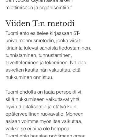
miettimiseen ja organisointiin.”
Viiden T:n metodi
Tuomilehto esittelee kirjassaan 5T-
univalmennusmetodin, jonka viisi t-
kirjainta tulevat sanoista tiedostaminen, 
tunnistaminen, tunnustaminen, 
tavoitteleminen ja tekeminen. Näiden 
askelten kautta hän vakuuttaa, että 
nukkuminen onnistuu.
Tuomilehdolla on laaja perspektiivi, 
sillä nukkumiseen vaikuttavat yhtä 
hyvin digitalisaatio ja etätyö kuin 
epäterveellinen ruokavalio. Moneen 
asiaan voimme myös itse vaikuttaa, 
vaikka se ei aina ole helppoa. 
Tuomilehto haastaa pohtimaan omaa 