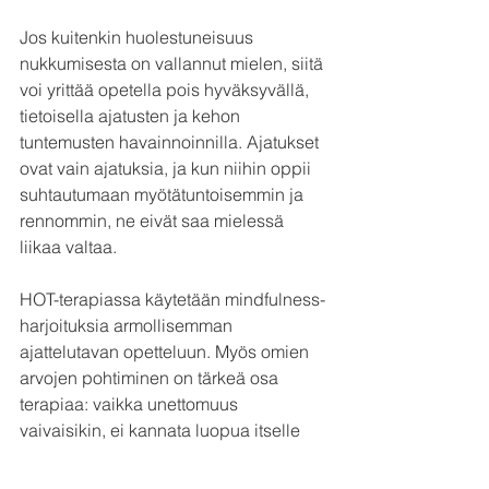
Jos kuitenkin huolestuneisuus 
nukkumisesta on vallannut mielen, siitä 
voi yrittää opetella pois hyväksyvällä, 
tietoisella ajatusten ja kehon 
tuntemusten havainnoinnilla. Ajatukset 
ovat vain ajatuksia, ja kun niihin oppii 
suhtautumaan myötätuntoisemmin ja 
rennommin, ne eivät saa mielessä 
liikaa valtaa. 
HOT-terapiassa käytetään mindfulness-
harjoituksia armollisemman 
ajattelutavan opetteluun. Myös omien 
arvojen pohtiminen on tärkeä osa 
terapiaa: vaikka unettomuus 
vaivaisikin, ei kannata luopua itselle 
tärkeistä asioista ja teoista. 