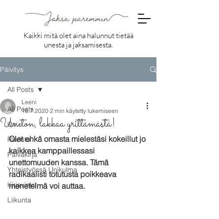
Kaikki mitä olet aina halunnut tietää
unesta ja jaksamisesta.
Päivitys
All Posts
Leeni
All Posts
16.7.2020
2 min käytetty lukemiseen
Uneton, lakkaa yrittämästä!
Uni
Olet ehkä omasta mielestäsi kokeillut jo 
Ravinto
kaikkea kamppaillessasi 
Päiväkirja
unettomuuden kanssa. Tämä 
Yhteistyössä Unikulma
radikaalisti totutusta poikkeava 
Kirjavinkit
menetelmä voi auttaa.
Liikunta