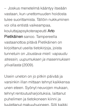
–  Joskus menetelmä kääntyy itseään 
vastaan, kun unettomuuden hoidosta 
tulee suorittamista. Tällöin nukkuminen 
voi olla entistä vaikeampaa, 
kouluttajapsykoterapeutti 
Arto 
Pietikäinen
 sanoo. Tampereella 
vastaanottoa pitävä Pietikäinen on 
kirjoittanut useita tietokirjoja, joista 
tunnetuin on 
Joustava mieli: vapaudu 
stressin, uupumuksen ja masennuksen 
ylivallasta
 (2009).
Usein uneton on jo pitkin päivää ja 
varsinkin illan mittaan tehnyt kaikkensa 
unen eteen. Syönyt neuvojen mukaan, 
tehnyt rentoutusharjoituksia, laittanut 
puhelimen ja tietokoneen kiinni ja 
tuulettanut makuuhuoneen. Silti kaikki 