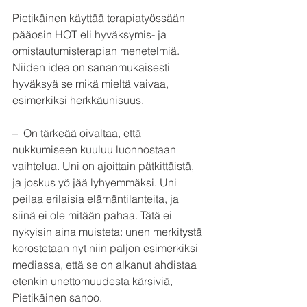
Pietikäinen käyttää terapiatyössään 
pääosin HOT eli hyväksymis- ja 
omistautumisterapian menetelmiä. 
Niiden idea on sananmukaisesti 
hyväksyä se mikä mieltä vaivaa, 
esimerkiksi herkkäunisuus.
–  On tärkeää oivaltaa, että 
nukkumiseen kuuluu luonnostaan 
vaihtelua. Uni on ajoittain pätkittäistä, 
ja joskus yö jää lyhyemmäksi. Uni 
peilaa erilaisia elämäntilanteita, ja 
siinä ei ole mitään pahaa. Tätä ei 
nykyisin aina muisteta: unen merkitystä 
korostetaan nyt niin paljon esimerkiksi 
mediassa, että se on alkanut ahdistaa 
etenkin unettomuudesta kärsiviä, 
Pietikäinen sanoo.