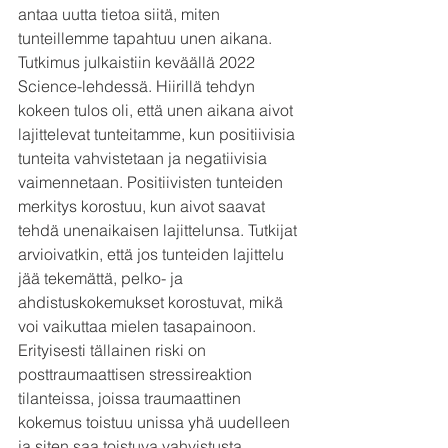
antaa uutta tietoa siitä, miten 
tunteillemme tapahtuu unen aikana. 
Tutkimus julkaistiin keväällä 2022 
Science-lehdessä. Hiirillä tehdyn 
kokeen tulos oli, että unen aikana aivot 
lajittelevat tunteitamme, kun positiivisia 
tunteita vahvistetaan ja negatiivisia 
vaimennetaan. Positiivisten tunteiden 
merkitys korostuu, kun aivot saavat 
tehdä unenaikaisen lajittelunsa. Tutkijat 
arvioivatkin, että jos tunteiden lajittelu 
jää tekemättä, pelko- ja 
ahdistuskokemukset korostuvat, mikä 
voi vaikuttaa mielen tasapainoon. 
Erityisesti tällainen riski on 
posttraumaattisen stressireaktion 
tilanteissa, joissa traumaattinen 
kokemus toistuu unissa yhä uudelleen 
ja siten saa toistuva vahvistusta.