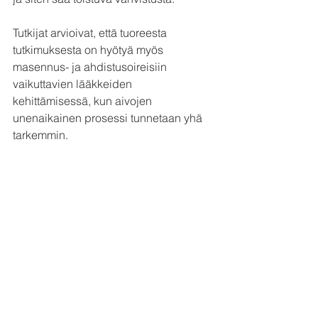
Tutkijat arvioivat, että tuoreesta 
tutkimuksesta on hyötyä myös 
masennus- ja ahdistusoireisiin 
vaikuttavien lääkkeiden 
kehittämisessä, kun aivojen 
unenaikainen prosessi tunnetaan yhä 
tarkemmin.
Lähde: 
https://www.sciencedaily.com/releases/
2022/05/220513113237.htm
Uni