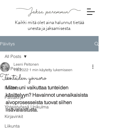
Kaikki mitä olet aina halunnut tietää
unesta ja jaksamisesta.
Päivitys
All Posts
Leeni Peltonen
All Posts
1.6.2022
1 min käytetty lukemiseen
Tunteiden yövuoro
Uni
Miten uni vaikuttaa tunteiden 
Ravinto
käsittelyyn? Havainnot unenaikaisista 
Päiväkirja
aivoprosesseista tuovat siihen 
Yhteistyössä Unikulma
lisävalaistusta.
Kirjavinkit
Liikunta