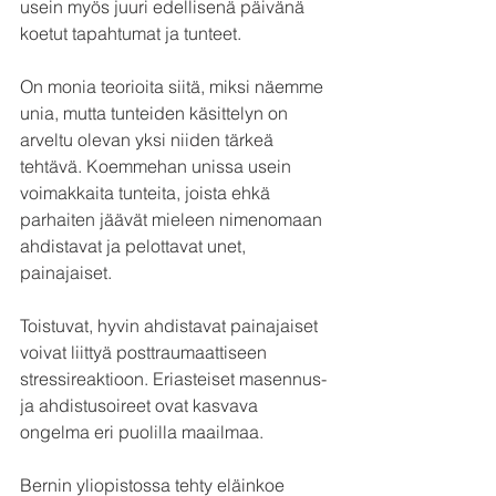
usein myös juuri edellisenä päivänä 
koetut tapahtumat ja tunteet.
On monia teorioita siitä, miksi näemme 
unia, mutta tunteiden käsittelyn on 
arveltu olevan yksi niiden tärkeä 
tehtävä. Koemmehan unissa usein 
voimakkaita tunteita, joista ehkä 
parhaiten jäävät mieleen nimenomaan 
ahdistavat ja pelottavat unet, 
painajaiset. 
Toistuvat, hyvin ahdistavat painajaiset 
voivat liittyä posttraumaattiseen 
stressireaktioon. Eriasteiset masennus- 
ja ahdistusoireet ovat kasvava 
ongelma eri puolilla maailmaa.
Bernin yliopistossa tehty eläinkoe 