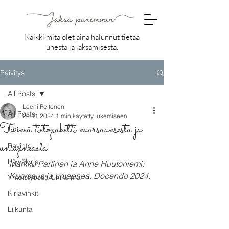
Kaikki mitä olet aina halunnut tietää
unesta ja jaksamisesta.
Päivitys
All Posts
Leeni Peltonen
All Posts
20.11.2024
1 min käytetty lukemiseen
Tärkeä tietopaketti kuorsauksesta ja
Uni
uniapneasta
Ravinto
Päiväkirja
Markku Partinen ja Anne Huutoniemi: 
Kuorsaus ja uniapnea. Docendo 2024.
Yhteistyössä Unikulma
Kirjavinkit
Liikunta