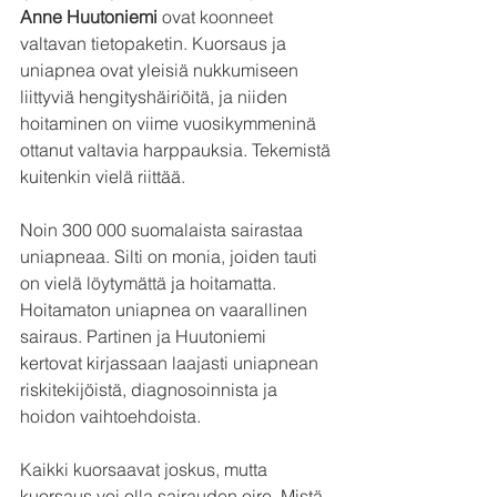
Anne Huutoniemi
 ovat koonneet 
valtavan tietopaketin. Kuorsaus ja 
uniapnea ovat yleisiä nukkumiseen 
liittyviä hengityshäiriöitä, ja niiden 
hoitaminen on viime vuosikymmeninä 
ottanut valtavia harppauksia. Tekemistä 
kuitenkin vielä riittää.
Noin 300 000 suomalaista sairastaa 
uniapneaa. Silti on monia, joiden tauti 
on vielä löytymättä ja hoitamatta. 
Hoitamaton uniapnea on vaarallinen 
sairaus. Partinen ja Huutoniemi 
kertovat kirjassaan laajasti uniapnean 
riskitekijöistä, diagnosoinnista ja 
hoidon vaihtoehdoista.
Kaikki kuorsaavat joskus, mutta 
kuorsaus voi olla sairauden oire. Mistä 