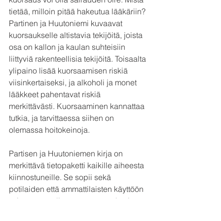
tietää, milloin pitää hakeutua lääkäriin? 
Partinen ja Huutoniemi kuvaavat 
kuorsaukselle altistavia tekijöitä, joista 
osa on kallon ja kaulan suhteisiin 
liittyviä rakenteellisia tekijöitä. Toisaalta 
ylipaino lisää kuorsaamisen riskiä 
viisinkertaiseksi, ja alkoholi ja monet 
lääkkeet pahentavat riskiä 
merkittävästi. Kuorsaaminen kannattaa 
tutkia, ja tarvittaessa siihen on 
olemassa hoitokeinoja.
Partisen ja Huutoniemen kirja on 
merkittävä tietopaketti kaikille aiheesta 
kiinnostuneille. Se sopii sekä 
potilaiden että ammattilaisten käyttöön 
– tietoa on paljon, mutta se on hyvin 
jäsenneltyä ja käytännöllistä.