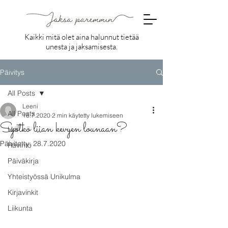
Kaikki mitä olet aina halunnut tietää
unesta ja jaksamisesta.
Päivitys
All Posts
Leeni
All Posts
16.7.2020
2 min käytetty lukemiseen
Syötkö liian kevyen lounaan?
Uni
Päivitetty:
28.7.2020
Ravinto
Päiväkirja
Yhteistyössä Unikulma
Kirjavinkit
Liikunta