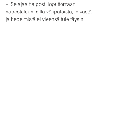
–  Se ajaa helposti loputtomaan 
naposteluun, sillä välipaloista, leivästä 
ja hedelmistä ei yleensä tule täysin 
kylläinen olo. Ja jos illalla syö liian 
vähän, ei illalla saa unta tai voi 
aamuyöstä herätä nälkään.
Jokaisen pitää kuitenkin itseään 
kuuntelemalla löytää paras 
ruokarytminsä näitä yleisiä oppeja 
soveltaen.
–  Tulevaisuudessa saatamme saada 
yksilöllistä täsmätietoa siitä, millaiset 
ateriat parhaiten vastaavat 
tarpeisiimme. Yhdysvalloissa tehdään 
parhaillaan laajaa 10 000 koehenkilön 
tutkimusta, jossa tutkitaan niin geenejä 
kuin mikrobeja myös keinoälyn avulla, 