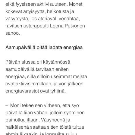
eikä fyysiseen aktiivisuuteen. Monet 
kokevat ärtyisyyttä, heikotusta ja 
väsymystä, jos ateriaväli venähtää, 
ravitsemusterapeutti Leena Putkonen 
sanoo.
Aamupäivällä pitää ladata energiaa
Päivän alussa eli käytännössä 
aamupäivällä tarvitaan eniten 
energiaa, sillä silloin useimmat meistä 
ovat aktiivisimmillaan, ja yön jälkeen 
energiavarastot ovat tyhjinä.
–  Moni tekee sen virheen, että syö 
päivällä liian vähän, jolloin syöminen 
painottuu iltaan. Väsyneenä ja 
nälkäisenä saattaa sitten töistä tultua 
ahmia liikaakin, ja loppuilta sujuu 