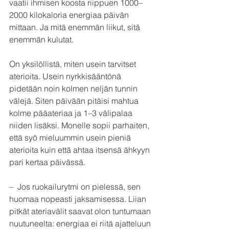
vaatii ihmisen koosta riippuen 1000–
2000 kilokaloria energiaa päivän 
mittaan. Ja mitä enemmän liikut, sitä 
enemmän kulutat.
On yksilöllistä, miten usein tarvitset 
aterioita. Usein nyrkkisääntönä 
pidetään noin kolmen neljän tunnin 
välejä. Siten päivään pitäisi mahtua 
kolme pääateriaa ja 1–3 välipalaa 
niiden lisäksi. Monelle sopii parhaiten, 
että syö mieluummin usein pieniä 
aterioita kuin että ahtaa itsensä ähkyyn 
pari kertaa päivässä.
–  Jos ruokailurytmi on pielessä, sen 
huomaa nopeasti jaksamisessa. Liian 
pitkät ateriavälit saavat olon tuntumaan 
nuutuneelta: energiaa ei riitä ajatteluun 