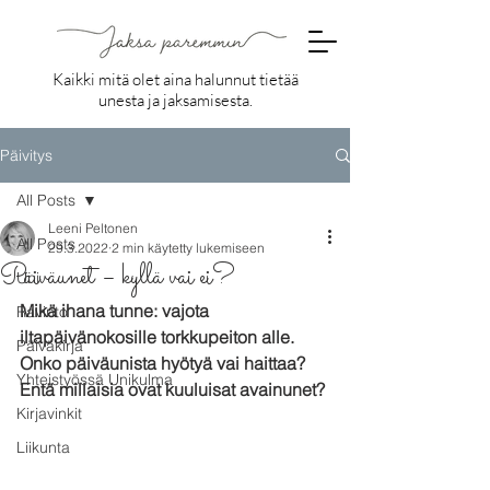
Kaikki mitä olet aina halunnut tietää
unesta ja jaksamisesta.
Päivitys
All Posts
Leeni Peltonen
All Posts
29.3.2022
2 min käytetty lukemiseen
Päiväunet – kyllä vai ei?
Uni
Mikä ihana tunne: vajota 
Ravinto
iltapäivänokosille torkkupeiton alle. 
Päiväkirja
Onko päiväunista hyötyä vai haittaa? 
Yhteistyössä Unikulma
Entä millaisia ovat kuuluisat avainunet?
Kirjavinkit
Liikunta