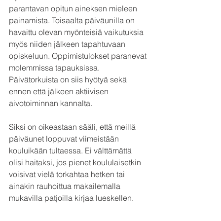
parantavan opitun aineksen mieleen 
painamista. Toisaalta päiväunilla on 
havaittu olevan myönteisiä vaikutuksia 
myös niiden jälkeen tapahtuvaan 
opiskeluun. Oppimistulokset paranevat 
molemmissa tapauksissa. 
Päivätorkuista on siis hyötyä sekä 
ennen että jälkeen aktiivisen 
aivotoiminnan kannalta.
Siksi on oikeastaan sääli, että meillä 
päiväunet loppuvat viimeistään 
kouluikään tultaessa. Ei välttämättä 
olisi haitaksi, jos pienet koululaisetkin 
voisivat vielä torkahtaa hetken tai 
ainakin rauhoittua makailemalla 
mukavilla patjoilla kirjaa lueskellen.