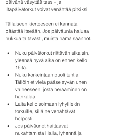
päivänä väsyttää taas – ja 
iltapäivätorkut voivat venähtää pitkiksi.
Tällaiseen kierteeseen ei kannata 
päästää itseään. Jos päiväunia haluaa 
nukkua taitavasti, muista nämä säännöt:
Nuku päivätorkut riittävän aikaisin, 
yleensä hyvä aika on ennen kello 
15:ta.
Nuku korkeintaan puoli tuntia. 
Tällöin et vielä pääse syvän unen 
vaiheeseen, josta herääminen on 
hankalaa.
Laita kello soimaan lyhyillekin 
torkuille, sillä ne venähtävät 
helposti.
Jos päiväunet haittaavat 
nukahtamista illalla, lyhennä ja 