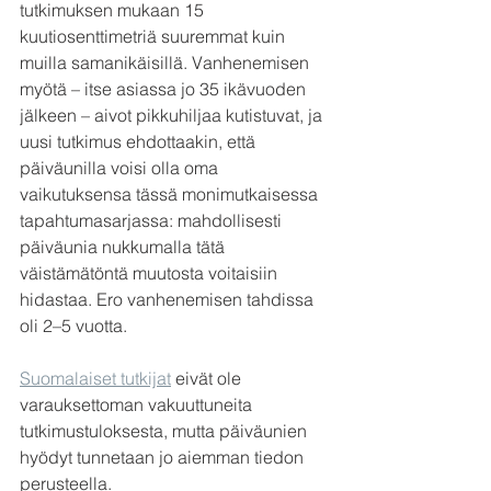
tutkimuksen mukaan 15 
kuutiosenttimetriä suuremmat kuin 
muilla samanikäisillä. Vanhenemisen 
myötä ­– itse asiassa jo 35 ikävuoden 
jälkeen – aivot pikkuhiljaa kutistuvat, ja 
uusi tutkimus ehdottaakin, että 
päiväunilla voisi olla oma 
vaikutuksensa tässä monimutkaisessa 
tapahtumasarjassa: mahdollisesti 
päiväunia nukkumalla tätä 
väistämätöntä muutosta voitaisiin 
hidastaa. Ero vanhenemisen tahdissa 
oli 2–5 vuotta. 
Suomalaiset tutkijat
 eivät ole 
varauksettoman vakuuttuneita 
tutkimustuloksesta, mutta päiväunien 
hyödyt tunnetaan jo aiemman tiedon 
perusteella. 