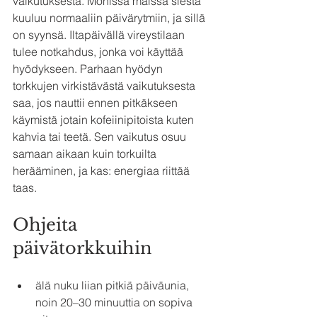
vaikutuksesta. Monissa maissa siesta 
kuuluu normaaliin päivärytmiin, ja sillä 
on syynsä. Iltapäivällä vireystilaan 
tulee notkahdus, jonka voi käyttää 
hyödykseen. Parhaan hyödyn 
torkkujen virkistävästä vaikutuksesta 
saa, jos nauttii ennen pitkäkseen 
käymistä jotain kofeiinipitoista kuten 
kahvia tai teetä. Sen vaikutus osuu 
samaan aikaan kuin torkuilta 
herääminen, ja kas: energiaa riittää 
taas.
Ohjeita 
päivätorkkuihin
älä nuku liian pitkiä päiväunia, 
noin 20–30 minuuttia on sopiva 