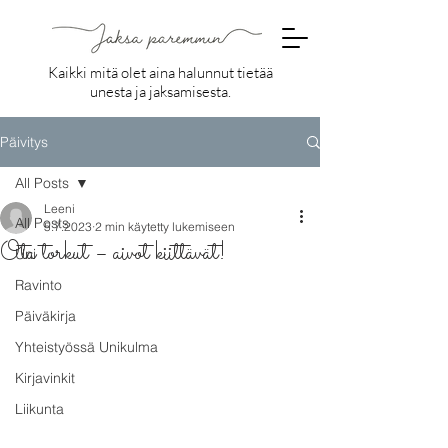
Kaikki mitä olet aina halunnut tietää
unesta ja jaksamisesta.
Päivitys
All Posts
Leeni
All Posts
5.7.2023
2 min käytetty lukemiseen
Ota torkut – aivot kiittävät!
Uni
Ravinto
Päiväkirja
Yhteistyössä Unikulma
Kirjavinkit
Liikunta