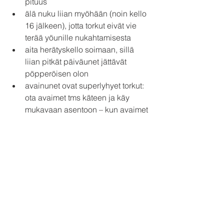
pituus
älä nuku liian myöhään (noin kello 
16 jälkeen), jotta torkut eivät vie 
terää yöunille nukahtamisesta
aita herätyskello soimaan, sillä 
liian pitkät päiväunet jättävät 
pöpperöisen olon
avainunet ovat superlyhyet torkut: 
ota avaimet tms käteen ja käy 
mukavaan asentoon – kun avaimet 
putoavat, heräät siihen, mutta olet 
kuitenkin vaipunut hetkeksi unten 
maille
Lisää tietoa päiväunista löydät 
Unioppaasta