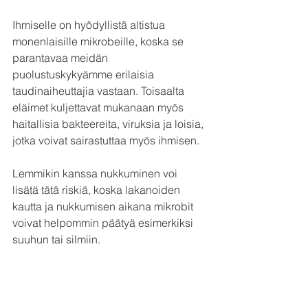
Ihmiselle on hyödyllistä altistua 
monenlaisille mikrobeille, koska se 
parantavaa meidän 
puolustuskykyämme erilaisia 
taudinaiheuttajia vastaan. Toisaalta 
eläimet kuljettavat mukanaan myös 
haitallisia bakteereita, viruksia ja loisia, 
jotka voivat sairastuttaa myös ihmisen.
Lemmikin kanssa nukkuminen voi 
lisätä tätä riskiä, koska lakanoiden 
kautta ja nukkumisen aikana mikrobit 
voivat helpommin päätyä esimerkiksi 
suuhun tai silmiin. 
Häiritseekö lemmikki 
ihmisen unta?