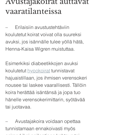
Avustajakoirat auttavat 
vaaratilanteissa
–      Erilaisiin avustustehtäviin 
koulutetut koirat voivat olla suureksi 
avuksi, jos isännälle tulee yöllä hätä, 
Henna-Kaisa Wigren muistuttaa.
Esimerkiksi diabeetikkojen avuksi 
koulutetut 
hypokoirat
 tunnistavat 
hajuaistillaan, jos ihmisen verensokeri 
nousee tai laskee vaarallisesti. Tällöin 
koira herättää isäntänsä ja jopa tuo 
hänelle verensokerimittarin, syötävää 
tai juotavaa.
–      Avustajakoira voidaan opettaa 
tunnistamaan ennakoivasti myös 