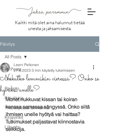
Kaikki mitä olet aina halunnut tietää
unesta ja jaksamisesta.
Päivitys
All Posts
Leeni Peltonen
All Posts
27.6.2023
3 min käytetty lukemiseen
Nukutko lemmikin vieressä? Onko se
Uni
hyväksi unelle?
Ravinto
Päiväkirja
Monet nukkuvat kissan tai koiran 
kanssa samassa sängyssä. Onko siitä 
Yhteistyössä Unikulma
ihmisen unelle hyötyä vai haittaa? 
Kirjavinkit
Tutkimukset paljastavat kiinnostavia 
Liikunta
seikkoja.