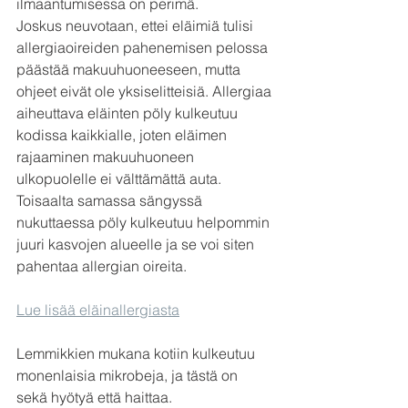
ilmaantumisessa on perimä.
Joskus neuvotaan, ettei eläimiä tulisi 
allergiaoireiden pahenemisen pelossa 
päästää makuuhuoneeseen, mutta 
ohjeet eivät ole yksiselitteisiä. Allergiaa 
aiheuttava eläinten pöly kulkeutuu 
kodissa kaikkialle, joten eläimen 
rajaaminen makuuhuoneen 
ulkopuolelle ei välttämättä auta. 
Toisaalta samassa sängyssä 
nukuttaessa pöly kulkeutuu helpommin 
juuri kasvojen alueelle ja se voi siten 
pahentaa allergian oireita.
Lue lisää eläinallergiasta
Lemmikkien mukana kotiin kulkeutuu 
monenlaisia mikrobeja, ja tästä on 
sekä hyötyä että haittaa.