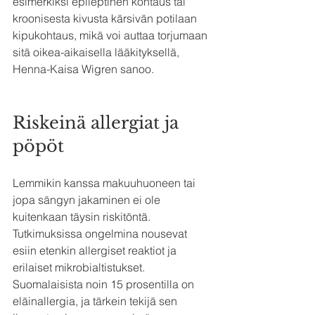
esimerkiksi epileptinen kohtaus tai 
kroonisesta kivusta kärsivän potilaan 
kipukohtaus, mikä voi auttaa torjumaan 
sitä oikea-aikaisella lääkityksellä, 
Henna-Kaisa Wigren sanoo.
Riskeinä allergiat ja 
pöpöt
Lemmikin kanssa makuuhuoneen tai 
jopa sängyn jakaminen ei ole 
kuitenkaan täysin riskitöntä. 
Tutkimuksissa ongelmina nousevat 
esiin etenkin allergiset reaktiot ja 
erilaiset mikrobialtistukset.
Suomalaisista noin 15 prosentilla on 
eläinallergia, ja tärkein tekijä sen 