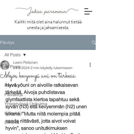
Kaikki mitä olet aina halunnut tietää
unesta ja jaksamisesta.
Päivitys
All Posts
Leeni Peltonen
All Posts
24.9.2024
2 min käytetty lukemiseen
Myös kevyempi uni on tärkeää
Uni
Hyvä yöuni on aivoille ratkaisevan 
Ravinto
tärkeää. Aivoja puhdistavaa 
Päiväkirja
glymfaattista kiertoa tapahtuu sekä 
Yhteistyössä Unikulma
syvän (N3) että kevyemmän (N2) unen 
Kirjavinkit
aikana. ”Mutta niitä molempia pitää 
saada riittävästi, jotta aivot voivat 
Liikunta
hyvin”, sanoo unitutkimuksen 