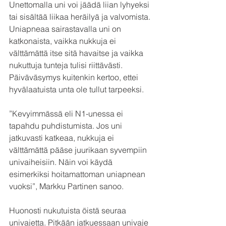
Unettomalla uni voi jäädä liian lyhyeksi 
tai sisältää liikaa heräilyä ja valvomista. 
Uniapneaa sairastavalla uni on 
katkonaista, vaikka nukkuja ei 
välttämättä itse sitä havaitse ja vaikka 
nukuttuja tunteja tulisi riittävästi. 
Päiväväsymys kuitenkin kertoo, ettei 
hyvälaatuista unta ole tullut tarpeeksi.
”Kevyimmässä eli N1-unessa ei 
tapahdu puhdistumista. Jos uni 
jatkuvasti katkeaa, nukkuja ei 
välttämättä pääse juurikaan syvempiin 
univaiheisiin. Näin voi käydä 
esimerkiksi hoitamattoman uniapnean 
vuoksi”, Markku Partinen sanoo.
Huonosti nukutuista öistä seuraa 
univajetta. Pitkään jatkuessaan univaje 