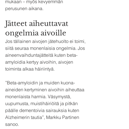
mukaan – myös kevyemmän 
perusunen aikana.
Jätteet aiheuttavat 
ongelmia aivoille
Jos tällainen aivojen jätehuolto ei toimi, 
siitä seuraa monenlaisia ongelmia. Jos 
aineenvaihduntajätteitä kuten beta-
amyloidia kertyy aivoihin, aivojen 
toiminta alkaa häiriintyä.
”Beta-amyloidin ja muiden kuona-
aineiden kertyminen aivoihin aiheuttaa 
monenlaista harmia. Väsymystä, 
uupumusta, muistihäiriöitä ja pitkän 
päälle dementoivia sairauksia kuten 
Alzheimerin tautia”, Markku Partinen 
sanoo.