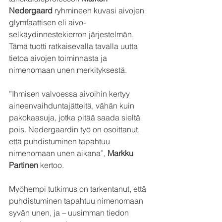
Nedergaard
 ryhmineen kuvasi aivojen 
glymfaattisen eli aivo-
selkäydinnestekierron järjestelmän. 
Tämä tuotti ratkaisevalla tavalla uutta 
tietoa aivojen toiminnasta ja 
nimenomaan unen merkityksestä.
”Ihmisen valvoessa aivoihin kertyy 
aineenvaihduntajätteitä, vähän kuin 
pakokaasuja, jotka pitää saada sieltä 
pois. Nedergaardin työ on osoittanut, 
että puhdistuminen tapahtuu 
nimenomaan unen aikana”, 
Markku 
Partinen
 kertoo.
Myöhempi tutkimus on tarkentanut, että 
puhdistuminen tapahtuu nimenomaan 
syvän unen, ja – uusimman tiedon 