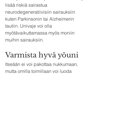
lisää riskiä sairastua 
neurodegeneratiivisiin sairauksiin 
kuten Parkinsonin tai Alzheimerin 
tautiin. Univaje voi olla 
myötävaikuttamassa myös moniin 
muihin sairauksiin.
Varmista hyvä yöuni
Itseään ei voi pakottaa nukkumaan, 
mutta omilla toimillaan voi luoda 
mahdollisimman hyvät edellytykset 
yöunelle.