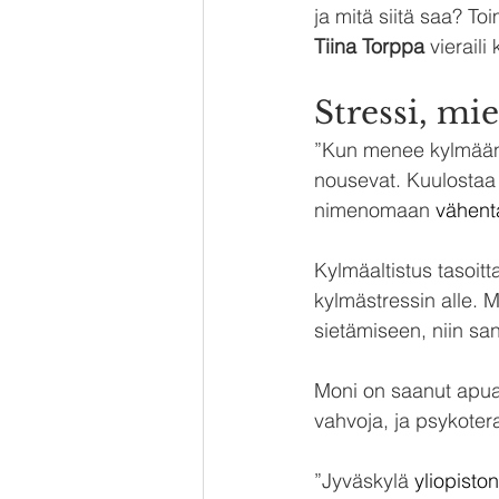
ja mitä siitä saa? Toimi
Tiina Torppa
 vierail
Stressi, mie
”Kun menee kylmään 
nousevat. Kuulostaa 
nimenomaan 
vähent
Kylmäaltistus tasoitt
kylmästressin alle.
sietämiseen, niin san
Moni on saanut apua
vahvoja, ja psykotera
”Jyväskylä 
yliopisto