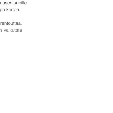
masentuneille 
ppa kertoo.
rentouttaa. 
s vaikuttaa 