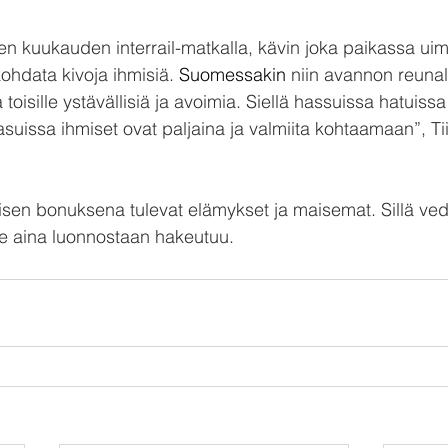
en kuukauden interrail-matkalla, kävin joka paikassa ui
ohdata kivoja ihmisiä.
 Suomessakin 
niin avannon reunal
toisille ystävällisiä ja avoimia. Siellä hassuissa hatuissa 
asuissa ihmiset ovat paljaina ja valmiita kohtaamaan”, Ti
en bonuksena tulevat elämykset ja maisemat. Sillä vede
e aina luonnostaan hakeutuu.