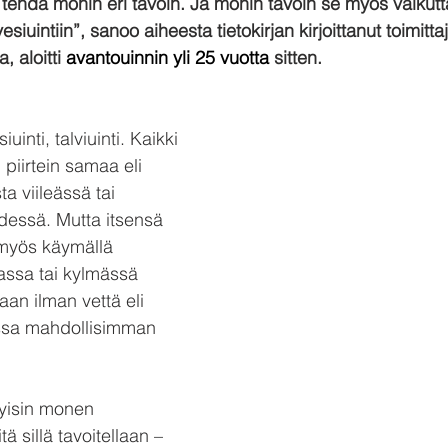
 tehdä monin eri tavoin. Ja monin tavoin se myös vaikutt
iuintiin”, sanoo aiheesta tietokirjan kirjoittanut toimitta
, aloitti 
avantouinnin yli 25 vuotta 
sitten.
uinti, talviuinti. Kaikki 
 piirtein samaa eli 
ta viileässä tai 
essä. Mutta itsensä 
 myös käymällä 
assa tai kylmässä 
an ilman vettä eli 
ssa mahdollisimman 
yisin monen 
ä sillä tavoitellaan – 