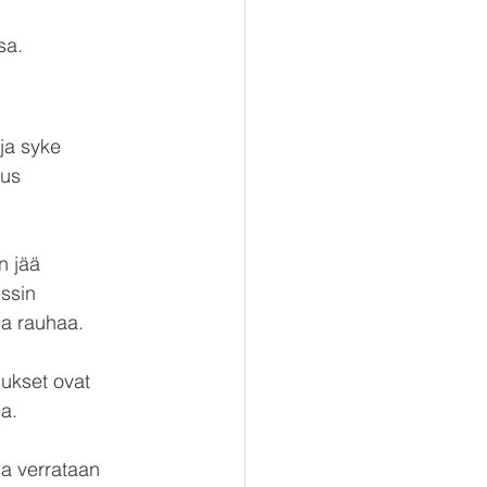
sa.
ja syke 
us 
n jää 
ssin 
ja rauhaa.
ukset ovat 
ia.
a verrataan 