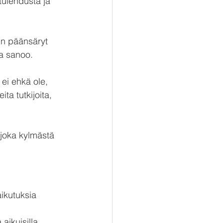
 tulehdusta ja 
in päänsäryt 
pa sanoo.
ei ehkä ole, 
ta tutkijoita, 
 joka kylmästä 
ikutuksia 
aikuisilla.