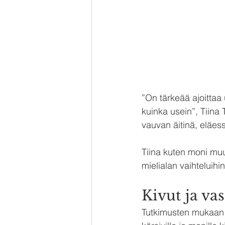
”On tärkeää ajoittaa 
kuinka usein”, Tiina
vauvan äitinä, eläes
Tiina kuten moni muu
mielialan vaihteluihi
Kivut ja va
Tutkimusten mukaan ta