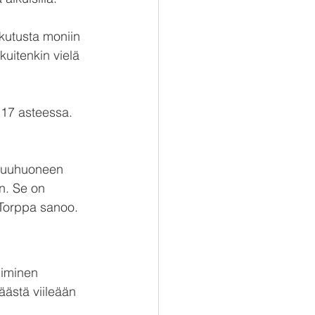
kutusta moniin 
uitenkin vielä 
 17 asteessa. 
akuuhuoneen 
n. Se on 
 Torppa sanoo.
Uiminen 
äästä viileään 