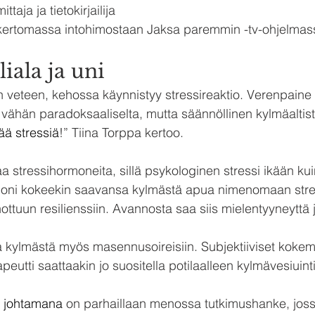
ttaja ja tietokirjailija 
i kertomassa intohimostaan Jaksa paremmin -tv-ohjelmas
liala ja uni
veteen, kehossa käynnistyy stressireaktio. Verenpaine 
vähän paradoksaaliselta, mutta säännöllinen kylmäaltist
ää stressiä
!” Tiina Torppa kertoo.
aa stressihormoneita, sillä psykologinen stressi ikään kui
 Moni kokeekin saavansa kylmästä apua nimenomaan stre
ottuun resilienssiin. Avannosta saa siis mielentyyneyttä 
 kylmästä myös masennusoireisiin. Subjektiiviset kokem
peutti saattaakin jo suositella potilaalleen kylmävesiuint
n johtamana 
on parhaillaan menossa tutkimushanke, joss