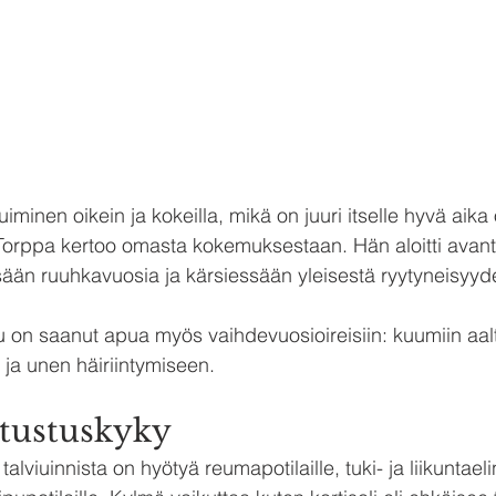
uiminen oikein ja kokeilla, mikä on juuri itselle hyvä aika
 Torppa kertoo omasta kokemuksestaan. Hän aloitti avan
sään ruuhkavuosia ja kärsiessään yleisestä ryytyneisyyd
 on saanut apua myös vaihdevuosioireisiin: kuumiin aalt
n ja unen häiriintymiseen.
stustuskyky
lviuinnista on hyötyä reumapotilaille, tuki- ja liikuntaeli