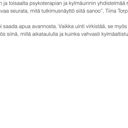
 ja toisaalta psykoterapian ja kylmäuinnin yhdistelmää 
avaa seurata, mitä tutkimusnäyttö siitä sanoo”, Tiina Tor
oi saada apua avannosta. Vaikka uinti virkistää, se myös 
 siinä, millä aikataululla ja kuinka vahvasti kylmäaltistu