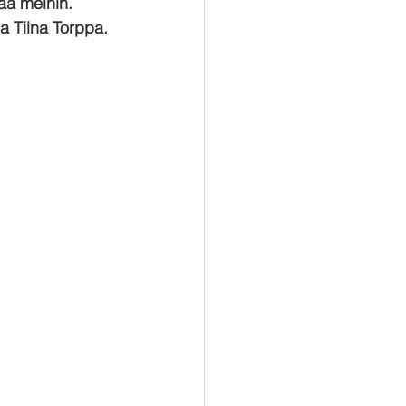
aa meihin. 
ja Tiina Torppa. 