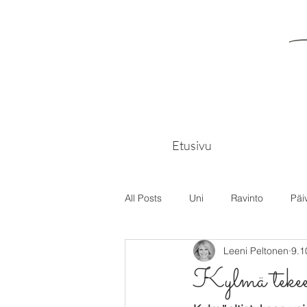
Etusivu
All Posts
Uni
Ravinto
Päi
Leeni Peltonen
9.1
Kylmä tekee