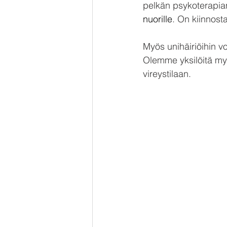
pelkän psykoterapian
nuorille
. On kiinnost
Myös unihäiriöihin v
Olemme yksilöitä myös
vireystilaan.