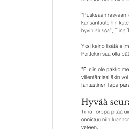
”Ruskeaan rasvaan ko
kansantauteihin kute
hyvin alussa”, Tiina 
Yksi keino lisätä el
Peittokin saa olla pää
”Ei siis ole pakko 
viilentämiselläkin vo
fantastinen tapa par
Hyvää seur
Tiina Torppa pitää u
onnistuu niin luonnon
veteen.