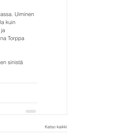
massa. Uiminen 
la kuin 
ja 
ina Torppa 
n sinistä 
Katso kaikki