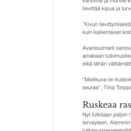
kärsiville ja monille 
lievittää kipua ja turv
”Kivun lievittymises
kuin kaikenlaiset kol
Avantouimarit sanovat
ainakaan tutkimustied
eikä tähän välttämätt
”Mielikuva on kuiten
seuraa”, Tiina Torpp
Ruskeaa ra
Nyt tutkitaan paljon
terveyteen. Aiemmin s
tutkimusmenetelmillä 