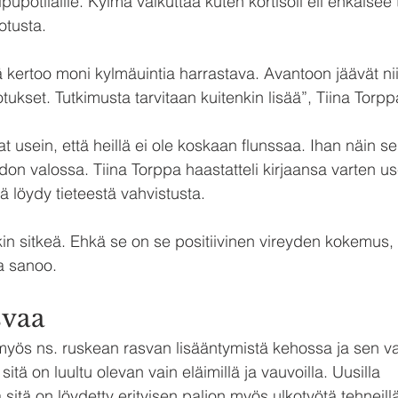
kipupotilaille. Kylmä vaikuttaa kuten kortisoli eli ehkäisee
otusta. 
tä kertoo moni kylmäuintia harrastava. Avantoon jäävät ni
otukset. Tutkimusta tarvitaan kuitenkin lisää”, Tiina Torp
 usein, että heillä ei ole koskaan flunssaa. Ihan näin se 
on valossa. Tiina Torppa haastatteli kirjaansa varten usei
ä löydy tieteestä vahvistusta.
kin sitkeä. Ehkä se on se positiivinen vireyden kokemus,
a sanoo.
svaa
 myös ns. ruskean rasvan lisääntymistä kehossa ja sen va
itä on luultu olevan vain eläimillä ja vauvoilla. Uusilla 
sitä on löydetty erityisen paljon myös ulkotyötä tehneillä 