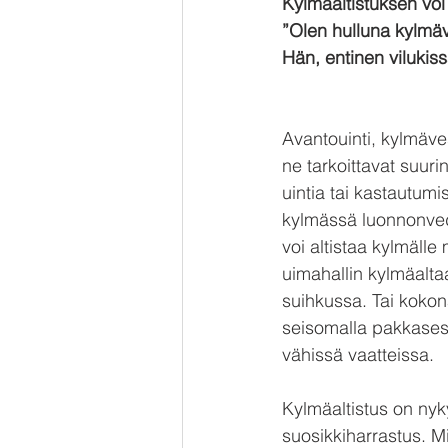
Kylmäaltistuksen voi
”Olen hulluna kylmäves
Hän, entinen vilukissa
Avantouinti, kylmävesi
ne tarkoittavat suurin
uintia tai kastautumis
kylmässä luonnonved
voi altistaa kylmälle
uimahallin kylmäalta
suihkussa. Tai kokona
seisomalla pakkase
vähissä vaatteissa.
Kylmäaltistus on nyk
suosikkiharrastus. Mit