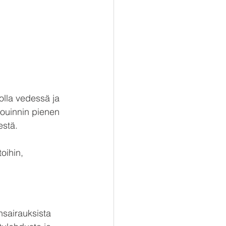
 olla vedessä ja 
touinnin pienen 
estä.
oihin, 
nsairauksista 