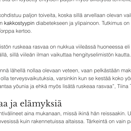
hdistuu paljon toiveita, koska sillä arvellaan olevan vai
n 
kakkostyypin
diabetekseen ja ylipainoon. Tutkimus on k
Torppa kertoo.
imistön ruskeaa rasvaa on nukkua viileässä huoneessa eli
llä, sillä viileän ilman vaikuttaa hengityselimistön kautta.
mennä lähellä nollaa olevaan veteen, vaan pelkästään m
i olla terveysvaikutuksia, varsinkin kun se kestää koko yö
antaa yöunia ja ehkä myös lisätä ruskeaa rasvaa”, Tiina
aa ja elämyksiä
intivälineet aina mukanaan, missä ikinä hän reissaakin. 
vesissä kuin rakennetuissa altaissa. Tärkeintä on vain p