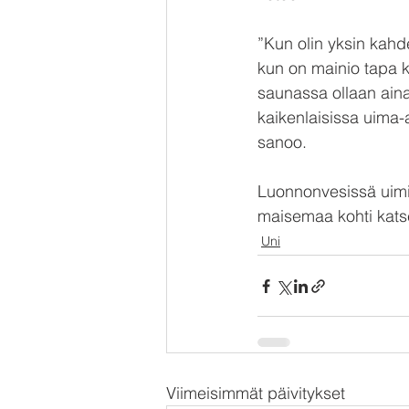
”Kun olin yksin kahd
kun on mainio tapa k
saunassa ollaan aina 
kaikenlaisissa uima-
sanoo.
Luonnonvesissä uimis
maisemaa kohti kats
Uni
Viimeisimmät päivitykset