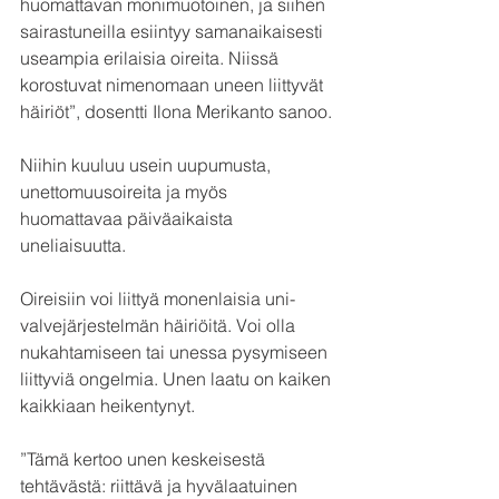
huomattavan monimuotoinen, ja siihen 
sairastuneilla esiintyy samanaikaisesti 
useampia erilaisia oireita. Niissä 
korostuvat nimenomaan uneen liittyvät 
häiriöt”, dosentti Ilona Merikanto sanoo.
Niihin kuuluu usein uupumusta, 
unettomuusoireita ja myös 
huomattavaa päiväaikaista 
uneliaisuutta. 
Oireisiin voi liittyä monenlaisia uni-
valvejärjestelmän häiriöitä. Voi olla 
nukahtamiseen tai unessa pysymiseen 
liittyviä ongelmia. Unen laatu on kaiken 
kaikkiaan heikentynyt. 
”Tämä kertoo unen keskeisestä 
tehtävästä: riittävä ja hyvälaatuinen 