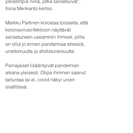
yleisempiä niillä, jotka sairastuivat”, 
Ilona Merikanto kertoo. 
Markku Partinen korostaa toisaalta, että 
koronavirusinfektioon näyttävät 
sairastuneen useammin ihmiset, joilla 
on ollut jo ennen pandemiaa stressiä, 
unettomuutta ja ahdistuneisuutta.
Painajaiset lisääntyivät pandemian 
aikana yleisesti. Olipa ihminen saanut 
tartuntaa tai ei, covid näkyi unien 
sisällössä. 
Unihäiriö lisää 
vakavan sairauden 
riskiä