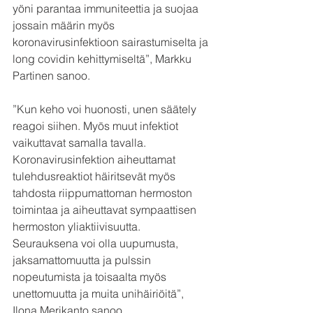
yöni parantaa immuniteettia ja suojaa 
jossain määrin myös 
koronavirusinfektioon sairastumiselta ja 
long covidin kehittymiseltä”, Markku 
Partinen sanoo. 
”Kun keho voi huonosti, unen säätely 
reagoi siihen. Myös muut infektiot 
vaikuttavat samalla tavalla. 
Koronavirusinfektion aiheuttamat 
tulehdusreaktiot häiritsevät myös 
tahdosta riippumattoman hermoston 
toimintaa ja aiheuttavat sympaattisen 
hermoston yliaktiivisuutta. 
Seurauksena voi olla uupumusta, 
jaksamattomuutta ja pulssin 
nopeutumista ja toisaalta myös 
unettomuutta ja muita unihäiriöitä”, 
Ilona Merikanto sanoo. 