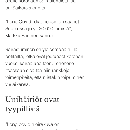
osalle koronaan sairastuneista jää 
pitkäaikaisia oireita.
”Long Covid -diagnoosin on saanut 
Suomessa jo yli 20 000 ihmistä”, 
Markku Partinen sanoo. 
Sairastuminen on yleisempää niillä 
potilailla, jotka ovat joutuneet koronan 
vuoksi sairaalahoitoon. Tehohoito 
itsessään sisältää niin rankkoja 
toimenpiteitä, että niistäkin toipuminen 
vie aikansa.
Unihäiriöt ovat 
tyypillisiä
”Long covidin oirekuva on 