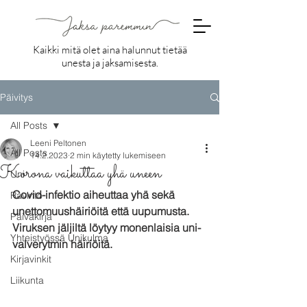
Kaikki mitä olet aina halunnut tietää
unesta ja jaksamisesta.
Päivitys
All Posts
Leeni Peltonen
All Posts
14.2.2023
2 min käytetty lukemiseen
Korona vaikuttaa yhä uneen
Uni
Covid-infektio aiheuttaa yhä sekä 
Ravinto
unettomuushäiriöitä että uupumusta. 
Päiväkirja
Viruksen jäljiltä löytyy monenlaisia uni-
Yhteistyössä Unikulma
valverytmin häiriöitä.
Kirjavinkit
Liikunta