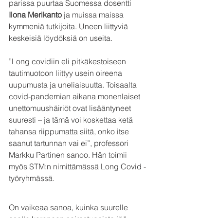
parissa puurtaa Suomessa dosentti 
Ilona Merikanto 
ja muissa maissa 
kymmeniä tutkijoita. Uneen liittyviä 
keskeisiä löydöksiä on useita.
”Long covidiin eli pitkäkestoiseen 
tautimuotoon liittyy usein oireena 
uupumusta ja uneliaisuutta. Toisaalta 
covid-pandemian aikana monenlaiset 
unettomuushäiriöt ovat lisääntyneet 
suuresti – ja tämä voi koskettaa ketä 
tahansa riippumatta siitä, onko itse 
saanut tartunnan vai ei”, professori 
Markku Partinen sanoo. Hän toimii 
myös STM:n nimittämässä Long Covid -
työryhmässä.
On vaikeaa sanoa, kuinka suurelle 