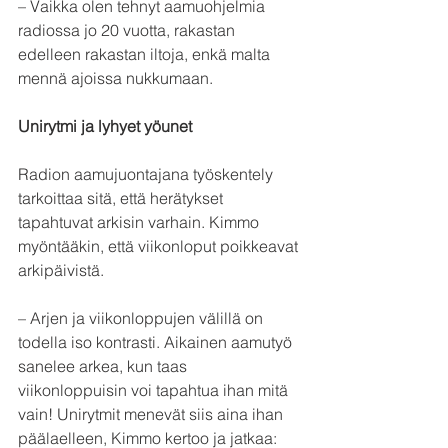
– Vaikka olen tehnyt aamuohjelmia 
radiossa jo 20 vuotta, rakastan 
edelleen rakastan iltoja, enkä malta 
mennä ajoissa nukkumaan.
Unirytmi ja lyhyet yöunet
Radion aamujuontajana työskentely 
tarkoittaa sitä, että herätykset 
tapahtuvat arkisin varhain. Kimmo 
myöntääkin, että viikonloput poikkeavat 
arkipäivistä. 
– Arjen ja viikonloppujen välillä on 
todella iso kontrasti. Aikainen aamutyö 
sanelee arkea, kun taas 
viikonloppuisin voi tapahtua ihan mitä 
vain! Unirytmit menevät siis aina ihan 
päälaelleen, Kimmo kertoo ja jatkaa: 