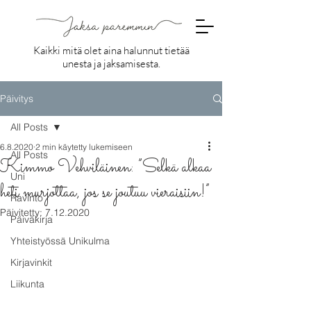
Kaikki mitä olet aina halunnut tietää
unesta ja jaksamisesta.
Päivitys
All Posts
6.8.2020
2 min käytetty lukemiseen
All Posts
Kimmo Vehviläinen: ”Selkä alkaa
Uni
heti murjottaa, jos se joutuu vieraisiin!”
Ravinto
Päivitetty:
7.12.2020
Päiväkirja
Yhteistyössä Unikulma
Kirjavinkit
Liikunta