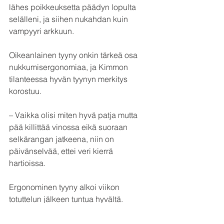
lähes poikkeuksetta päädyn lopulta 
selälleni, ja siihen nukahdan kuin 
vampyyri arkkuun.
Oikeanlainen tyyny onkin tärkeä osa 
nukkumisergonomiaa, ja Kimmon 
tilanteessa hyvän tyynyn merkitys 
korostuu.
– Vaikka olisi miten hyvä patja mutta 
pää killittää vinossa eikä suoraan 
selkärangan jatkeena, niin on 
päivänselvää, ettei veri kierrä 
hartioissa. 
Ergonominen tyyny alkoi viikon 
totuttelun jälkeen tuntua hyvältä. 
– Yön aikana ei tarvitse enää hakea 