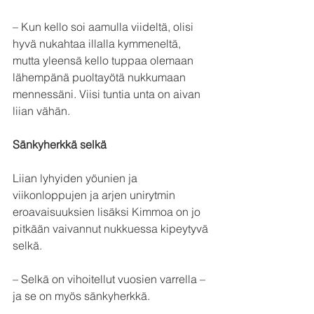
– Kun kello soi aamulla viideltä, olisi 
hyvä nukahtaa illalla kymmeneltä, 
mutta yleensä kello tuppaa olemaan 
lähempänä puoltayötä nukkumaan 
mennessäni. Viisi tuntia unta on aivan 
liian vähän. 
Sänkyherkkä selkä
Liian lyhyiden yöunien ja 
viikonloppujen ja arjen unirytmin 
eroavaisuuksien lisäksi Kimmoa on jo 
pitkään vaivannut nukkuessa kipeytyvä 
selkä.
– Selkä on vihoitellut vuosien varrella – 
ja se on myös sänkyherkkä. 