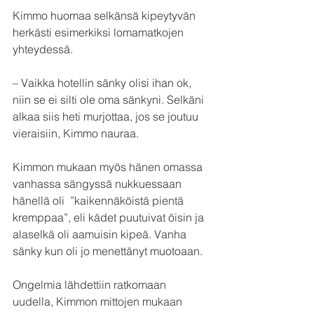
Kimmo huomaa selkänsä kipeytyvän 
herkästi esimerkiksi lomamatkojen 
yhteydessä. 
– Vaikka hotellin sänky olisi ihan ok, 
niin se ei silti ole oma sänkyni. Selkäni 
alkaa siis heti murjottaa, jos se joutuu 
vieraisiin, Kimmo nauraa. 
Kimmon mukaan myös hänen omassa 
vanhassa sängyssä nukkuessaan 
hänellä oli  ”kaikennäköistä pientä 
kremppaa”, eli kädet puutuivat öisin ja 
alaselkä oli aamuisin kipeä. Vanha 
sänky kun oli jo menettänyt muotoaan. 
Ongelmia lähdettiin ratkomaan 
uudella, Kimmon mittojen mukaan 