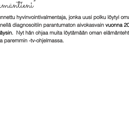
ämäntieni”
unnettu hyvinvointivalmentaja, jonka uusi polku löytyi o
ellä diagnosoitiin parantumaton aivokasvain 
vuonna 20
täysin.
 Nyt hän ohjaa muita löytämään oman elämänteht
sa paremmin -tv-ohjelmassa.