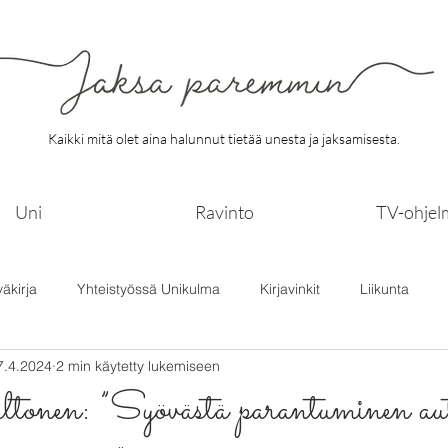
Kaikki mitä olet aina halunnut tietää unesta ja jaksamisesta.
Uni
Ravinto
TV-ohjel
väkirja
Yhteistyössä Unikulma
Kirjavinkit
Liikunta
7.4.2024
2 min käytetty lukemiseen
onen: ”Syövästä parantuminen aut