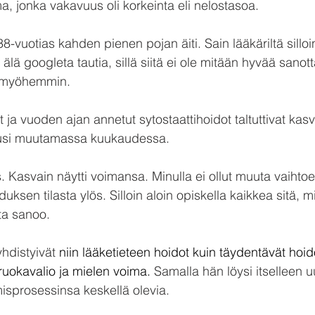
a, jonka vakavuus oli korkeinta eli nelostasoa.
38-vuotias kahden pienen pojan äiti. Sain lääkäriltä sillo
lä googleta tautia, sillä siitä ei ole mitään hyvää sanott
a myöhemmin.
 ja vuoden ajan annetut sytostaattihoidot taltuttivat kas
 uusi muutamassa kuukaudessa.
s. Kasvain näytti voimansa. Minulla ei ollut muuta vaihto
duksen tilasta ylös. Silloin aloin opiskella kaikkea sitä, m
ta sanoo.
hdistyivät 
niin lääketieteen hoidot kuin täydentävät hoid
uokavalio ja mielen voima.
 Samalla hän löysi itselleen 
isprosessinsa keskellä olevia.