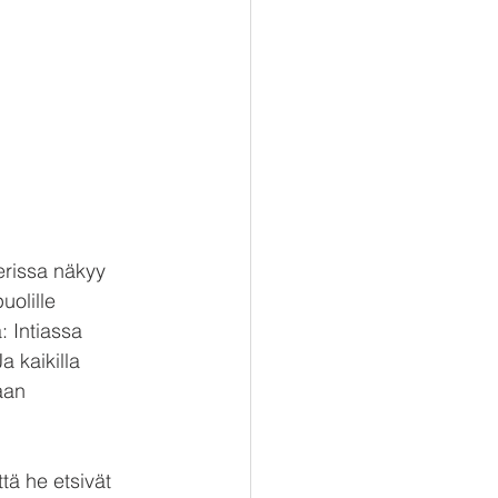
erissa näkyy 
uolille 
 Intiassa 
 kaikilla 
aan 
ttä he etsivät 