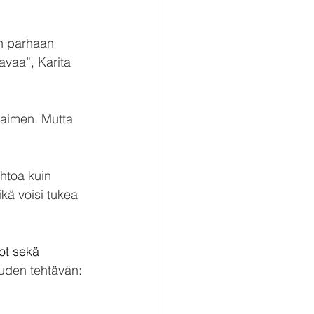
in parhaan 
avaa”, Karita 
vaimen. Mutta 
ehtoa kuin 
ikä voisi tukea 
ot sekä 
uuden tehtävän: 