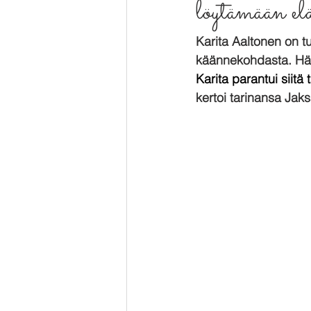
löytämään el
Karita Aaltonen on t
käännekohdasta. Hän
Karita parantui siitä 
kertoi tarinansa Jak