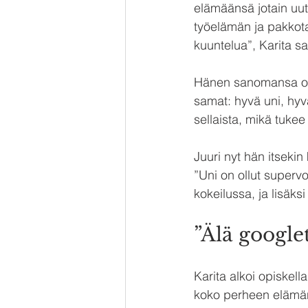
elämäänsä jotain uut
työelämän ja pakkot
kuuntelua”, Karita s
Hänen sanomansa on 
samat: hyvä uni, hy
sellaista, mikä tukee
Juuri nyt hän itsek
”Uni on ollut superv
kokeilussa, ja lisäksi
”Älä google
Karita alkoi opiskell
koko perheen elämän.