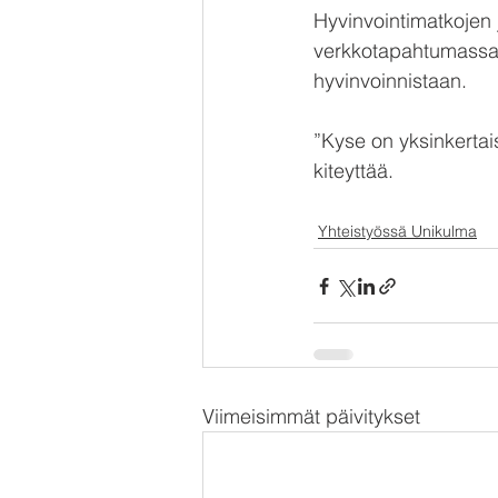
Hyvinvointimatkojen j
verkkotapahtumassa j
hyvinvoinnistaan.
”Kyse on yksinkertai
kiteyttää.
Yhteistyössä Unikulma
Viimeisimmät päivitykset