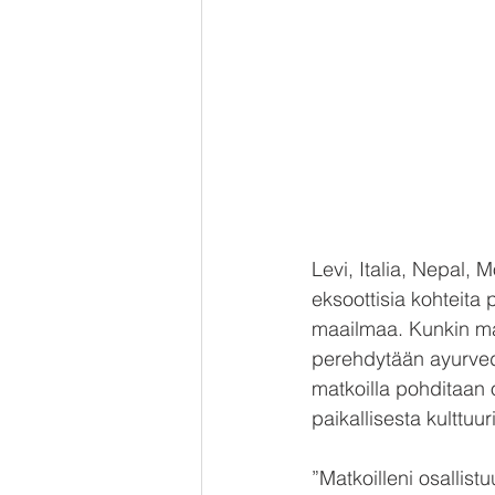
Levi, Italia, Nepal,
eksoottisia kohteita 
maailmaa. Kunkin mat
perehdytään ayurvedis
matkoilla pohditaan 
paikallisesta kulttuur
”Matkoilleni osallistu