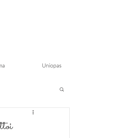
ma
Uniopas
toi