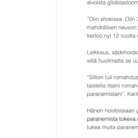
aivoista glioblastoom
”Olin shokissa. Olin 
mahdollisen neuvon: ä
kertoo nyt 12 vuott
Leikkaus, sädehoidot
siitä huolimatta se
”Silloin tuli romahdu
taistella itseni romah
paranemistani”, Kari
Hänen hoidoissaan y
paranemista tukeva r
tukea muita paranem