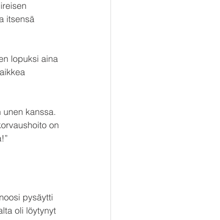
ireisen 
a itsensä 
n lopuksi aina 
aikkea 
n unen kanssa.
korvaushoito on 
a!”
noosi pysäytti 
a oli löytynyt 