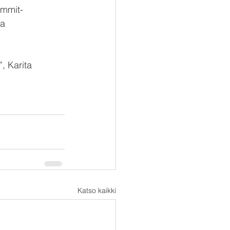
ummit-
a 
, Karita 
Katso kaikki