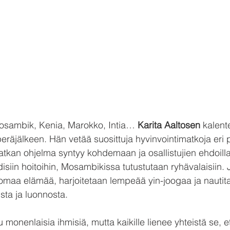
 Mosambik, Kenia, Marokko, Intia… 
Karita Aaltosen 
kalent
peräjälkeen. Hän vetää suosittuja hyvinvointimatkoja eri p
kan ohjelma syntyy kohdemaan ja osallistujien ehdoilla:
iin hoitoihin, Mosambikissa tutustutaan ryhävalaisiin. Ja
omaa elämää, harjoitetaan lempeää yin-joogaa ja nautit
ista ja luonnosta.
u monenlaisia ihmisiä, mutta kaikille lienee yhteistä se, e