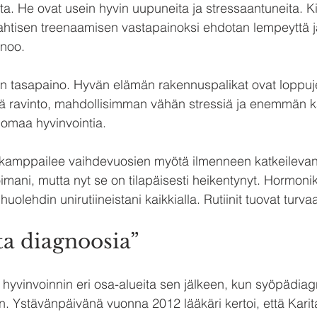
ta. He ovat usein hyvin uupuneita ja stressaantuneita. Ki
ahtisen treenaamisen vastapainoksi ehdotan lempeyttä j
anoo.
tasapaino. Hyvän elämän rakennuspalikat ovat loppuje
vä ravinto, mahdollisimman vähän stressiä ja enemmän k
 omaa hyvinvointia.
in kamppailee vaihdevuosien myötä ilmenneen katkeileva
oimani, mutta nyt se on tilapäisesti heikentynyt. Hormoni
 huolehdin unirutiineistani kaikkialla. Rutiinit tuovat turva
ta diagnoosia”
a hyvinvoinnin eri osa-alueita sen jälkeen, kun syöpädiag
 Ystävänpäivänä vuonna 2012 lääkäri kertoi, että Karitalt