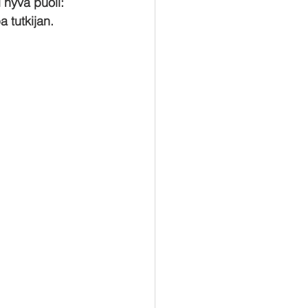
hyvä puoli: 
 tutkijan.