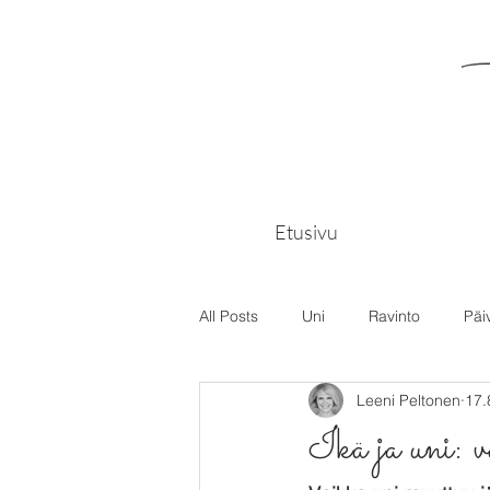
Etusivu
All Posts
Uni
Ravinto
Päi
Leeni Peltonen
17.
Ikä ja uni: va