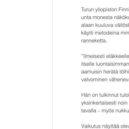
Turun yliopiston Fin
unta monesta näköku
alaan kuuluva väitös
käytti metodeina mm.
ranneketta.
”Ilmeisesti eläkkeell
itselle luontaisimma
aamuisin herätä töihi
valvominen vähenevät
Hän on tulkinnut tul
yksinkertaisesti noin
tavalla – myös nukk
Vaikutus näyttää ole