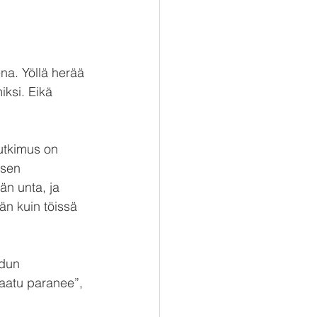
na. Yöllä herää 
ksi. Eikä 
utkimus on 
ksen 
än unta, ja 
än kuin töissä 
dun 
aatu paranee”, 