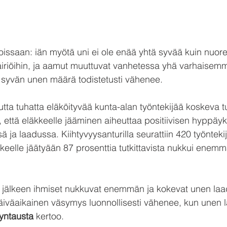
issaan: iän myötä uni ei ole enää yhtä syvää kuin nuore
häiriöihin, ja aamut muuttuvat vanhetessa yhä varhaisemmi
ä syvän unen määrä todistetusti vähenee.
tta tuhatta eläköityvää kunta-alan työntekijää koskeva t
, että eläkkeelle jääminen aiheuttaa positiivisen hyppäy
a laadussa. Kiihtyvyysanturilla seurattiin 420 työntekij
kkeelle jäätyään 87 prosenttia tutkittavista nukkui enemm
n jälkeen ihmiset nukkuvat enemmän ja kokevat unen laa
väaikainen väsymys luonnollisesti vähenee, kun unen l
yntausta
 kertoo.