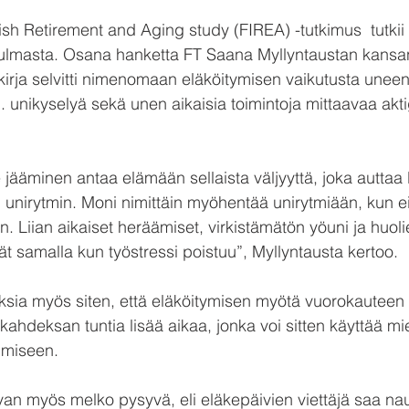
nish Retirement and Aging study (FIREA) -tutkimus  tutkii
lmasta. Osana hanketta FT Saana Myllyntaustan kansa
kirja selvitti nimenomaan eläköitymisen vaikutusta uneen
 unikyselyä sekä unen aikaisia toimintoja mittaavaa akti
e jääminen antaa elämään sellaista väljyyttä, joka auttaa
n unirytmin. Moni nimittäin myöhentää unirytmiään, kun ei
n. Liian aikaiset heräämiset, virkistämätön yöuni ja huoli
 samalla kun työstressi poistuu”, Myllyntausta kertoo.
oksia myös siten, että eläköitymisen myötä vuorokauteen 
 kahdeksan tuntia lisää aikaa, jonka voi sitten käyttää mi
umiseen.
van myös melko pysyvä, eli eläkepäivien viettäjä saa nau