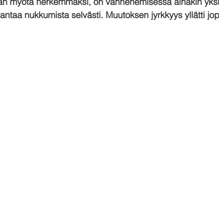
iän myötä herkemmäksi, on vanhenemisessa ainakin yksi 
ntaa nukkumista selvästi. Muutoksen jyrkkyys yllätti jopa