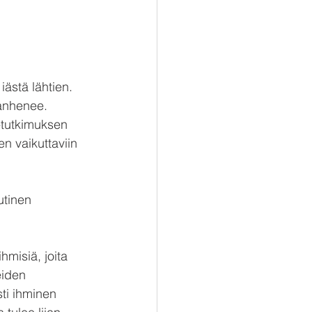
ästä lähtien. 
vanhenee. 
-tutkimuksen 
n vaikuttaviin 
utinen 
hmisiä, joita 
eiden 
ti ihminen 