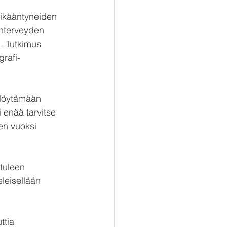
 ikääntyneiden 
nterveyden 
. Tutkimus 
grafi-
 löytämään 
 enää tarvitse 
en vuoksi 
tuleen 
eleisellään 
ttia 