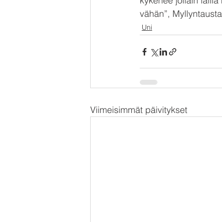
kykenee jollain laill
vähän”, Myllyntaust
Uni
Viimeisimmät päivitykset