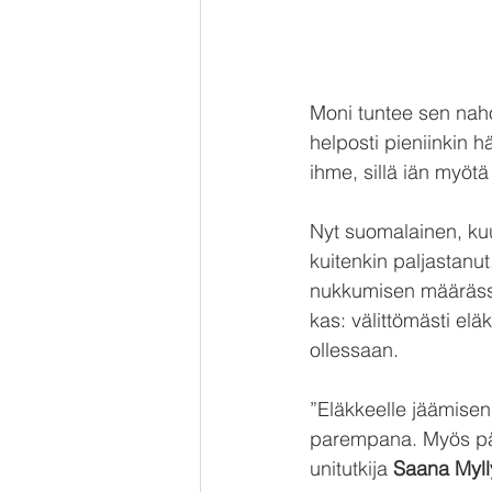
Moni tuntee sen naho
helposti pieniinkin 
ihme, sillä iän myöt
Nyt suomalainen, kuu
kuitenkin paljastanut
nukkumisen määrässä j
kas: välittömästi elä
ollessaan. 
”Eläkkeelle jäämise
parempana. Myös päi
unitutkija 
Saana Myll