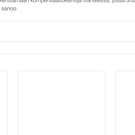
a kehittämään kompensaatiokeinoja tilanteessa, jossa unta 
a sanoo.