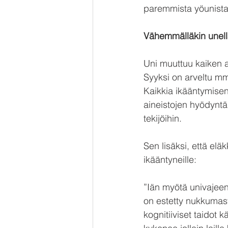
paremmista yöunista 
Vähemmälläkin unell
Uni muuttuu kaiken a
Syyksi on arveltu mm
Kaikkia ikääntymisen
aineistojen hyödyntä
tekijöihin.
Sen lisäksi, että elä
ikääntyneille:
”Iän myötä univajeen 
on estetty nukkumas
kognitiiviset taidot