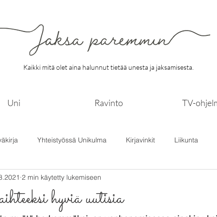
Kaikki mitä olet aina halunnut tietää unesta ja jaksamisesta.
Uni
Ravinto
TV-ohjel
väkirja
Yhteistyössä Unikulma
Kirjavinkit
Liikunta
8.2021
2 min käytetty lukemiseen
ihteeksi hyviä uutisia