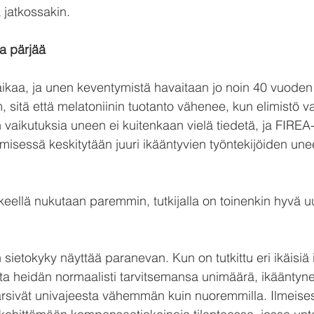
jatkossakin. 
a pärjää
ikaa, ja unen keventymistä havaitaan jo noin 40 vuoden i
, sitä että melatoniinin tuotanto vähenee, kun elimistö 
 vaikutuksia uneen ei kuitenkaan vielä tiedetä, ja FIREA
misessä keskitytään juuri ikääntyvien työntekijöiden unee
kkeellä nukutaan paremmin, tutkijalla on toinenkin hyvä u
sietokyky näyttää paranevan. Kun on tutkittu eri ikäisiä i
ta heidän normaalisti tarvitsemansa unimäärä, ikääntyn
 kärsivät univajeesta vähemmän kuin nuoremmilla. Ilmeises