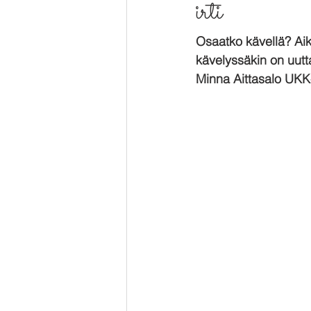
irti
Osaatko kävellä? Aik
kävelyssäkin on uutta
Minna Aittasalo UKK-i