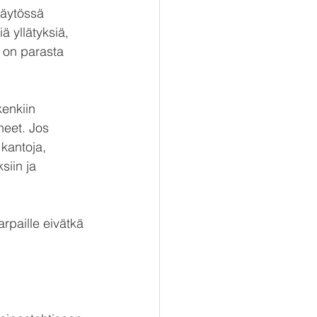
Käytössä 
 yllätyksiä, 
– on parasta 
kenkiin 
neet. Jos 
kantoja, 
iin ja 
arpaille eivätkä 