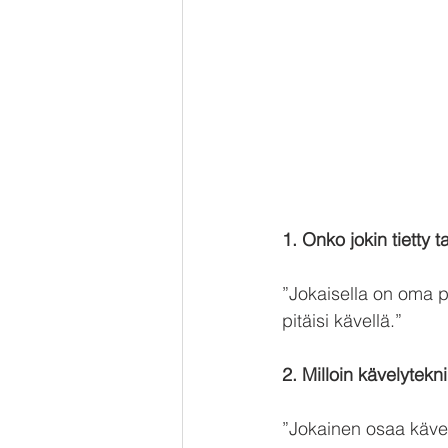
1. Onko jokin tietty t
”Jokaisella on oma pe
pitäisi kävellä.”
2. Milloin kävelytekn
”Jokainen osaa kävell