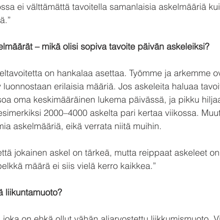
a ei välttämättä tavoitella samanlaisia askelmääriä kuin
lä.”
elmäärät – mikä olisi sopiva tavoite päivän askeleiksi?
keltavoitetta on hankalaa asettaa. Työmme ja arkemme ova
y luonnostaan erilaisia määriä. Jos askeleita haluaa tavoitt
tsoa oma keskimääräinen lukema päivässä, ja pikku hilja
tä esimerkiksi 2000–4000 askelta pari kertaa viikossa. Muu
ia askelmääriä, eikä verrata niitä muihin.
ttä jokainen askel on tärkeä, mutta reippaat askeleet o
elkkä määrä ei siis vielä kerro kaikkea.”
ä liikuntamuoto?
, joka on ehkä ollut vähän aliarvostettu liikkumismuoto. 