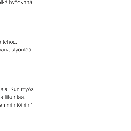
 eikä hyödynnä 
ä tehoa. 
varvastyöntöä. 
aksia. Kun myös 
 liikuntaa. 
ammin töihin.”