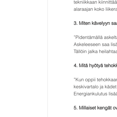
tekniikkaan kiinnitt
alaraajan koko liikera
3. Miten kävelyyn sa
”Pidentämällä askelt
Askeleeseen saa lisää
Tällöin jalka heilaht
4. Mitä hyötyä teho
”Kun oppii tehokkaan 
keskivartalo ja kädet
Energiankulutus lisä
5. Millaiset kengät 