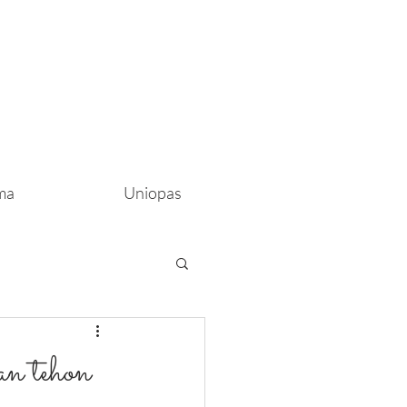
ma
Uniopas
an tehon