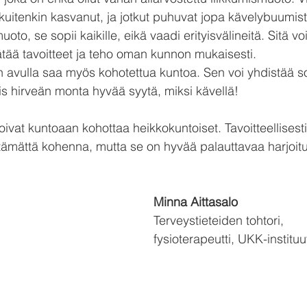
kuitenkin kasvanut, ja jotkut puhuvat jopa kävelybuumist
oto, se sopii kaikille, eikä vaadi erityisvälineitä. Sitä vo
tää tavoitteet ja teho oman kunnon mukaisesti.
n avulla saa myös kohotettua kuntoa. Sen voi yhdistää s
s hirveän monta hyvää syytä, miksi kävellä!
oivat kuntoaan kohottaa heikkokuntoiset. Tavoitteellisesti
ttämättä kohenna, mutta se on hyvää palauttavaa harjoitus
Minna Aittasalo
Terveystieteiden tohtori, 
fysioterapeutti, UKK-instituut