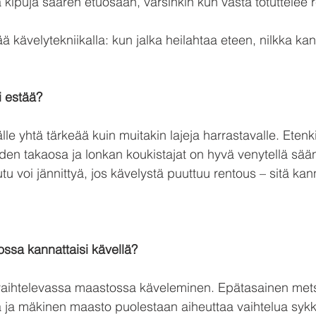
 kipuja säären etuosaan, varsinkin kun vasta totuttelee 
ä kävelytekniikalla: kun jalka heilahtaa eteen, nilkka ka
i estää?
älle yhtä tärkeää kuin muitakin lajeja harrastavalle. Eten
den takaosa ja lonkan koukistajat on hyvä venytellä säänn
u voi jännittyä, jos kävelystä puuttuu rentous – sitä kann
ossa kannattaisi kävellä?
 vaihtelevassa maastossa käveleminen. Epätasainen me
a ja mäkinen maasto puolestaan aiheuttaa vaihtelua syk