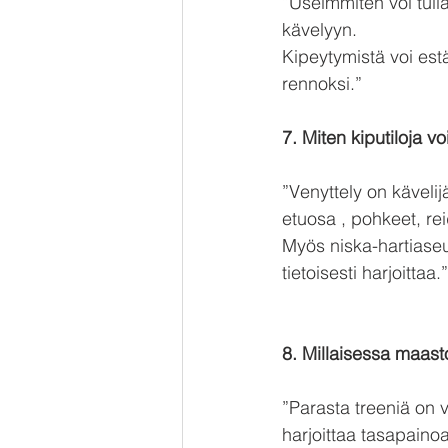
”Useimmiten voi tulla
kävelyyn.
Kipeytymistä voi estä
rennoksi.”
7. Miten kiputiloja vo
”Venyttely on kävelij
etuosa , pohkeet, rei
Myös niska-hartiaseut
tietoisesti harjoittaa.”
8. Millaisessa maast
”Parasta treeniä on
harjoittaa tasapaino