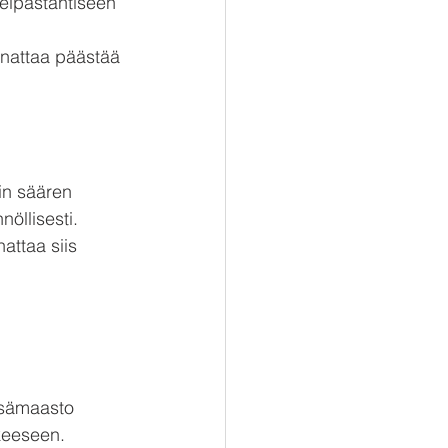
reipastahtiseen 
nnattaa päästää 
kin säären 
öllisesti. 
attaa siis 
tsämaasto 
keeseen. 