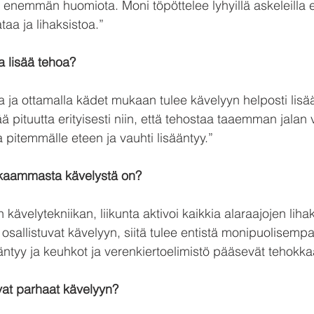
ää enemmän huomiota. Moni töpöttelee lyhyillä askeleilla
taa ja lihaksistoa.”
a lisää tehoa?
a ja ottamalla kädet mukaan tulee kävelyyn helposti lisä
 pituutta erityisesti niin, että tehostaa taaemman jalan 
aa pitemmälle eteen ja vauhti lisääntyy.”
kkaammasta kävelystä on?
kävelytekniikan, liikunta aktivoi kaikkia alaraajojen lih
 osallistuvat kävelyyn, siitä tulee entistä monipuolisempaa
äntyy ja keuhkot ja verenkiertoelimistö pääsevät tehokka
ovat parhaat kävelyyn?