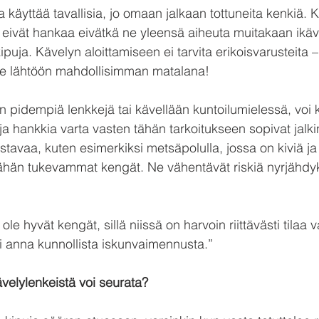
aa käyttää tavallisia, jo omaan jalkaan tottuneita kenkiä. 
ivät hankaa eivätkä ne yleensä aiheuta muitakaan ikäviä
kipuja. Kävelyn aloittamiseen ei tarvita erikoisvarusteita 
lle lähtöön mahdollisimman matalana!
an pidempiä lenkkejä tai kävellään kuntoilumielessä, voi 
hankkia varta vasten tähän tarkoitukseen sopivat jalki
tavaa, kuten esimerkiksi metsäpolulla, jossa on kiviä ja 
hän tukevammat kengät. Ne vähentävät riskiä nyrjähdyks
ole hyvät kengät, sillä niissä on harvoin riittävästi tilaa v
i anna kunnollista iskunvaimennusta.”
kävelylenkeistä voi seurata?