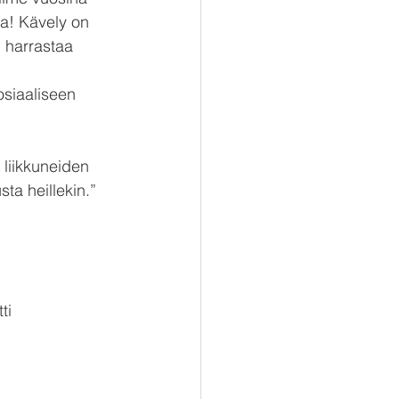
a! Kävely on 
i harrastaa 
osiaaliseen 
 liikkuneiden 
ta heillekin.”
ti