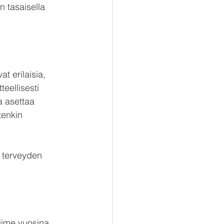
 tasaisella 
t erilaisia, 
eellisesti 
a asettaa 
tenkin 
n terveyden 
Viime vuosina 