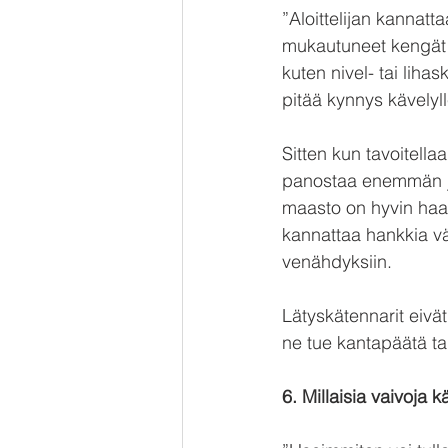
”Aloittelijan kannatt
mukautuneet kengät e
kuten nivel- tai lihas
pitää kynnys kävely
Sitten kun tavoitella
panostaa enemmän ja 
maasto on hyvin haas
kannattaa hankkia vä
venähdyksiin.
Lätyskätennarit eivät 
ne tue kantapäätä ta
6. Millaisia vaivoja 