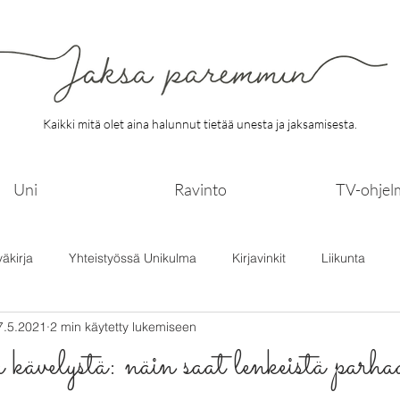
Kaikki mitä olet aina halunnut tietää unesta ja jaksamisesta.
Uni
Ravinto
TV-ohjel
väkirja
Yhteistyössä Unikulma
Kirjavinkit
Liikunta
7.5.2021
2 min käytetty lukemiseen
kävelystä: näin saat lenkeistä parha