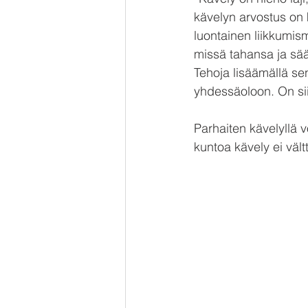
kävelyn arvostus on 
luontainen liikkumismu
missä tahansa ja sää
Tehoja lisäämällä se
yhdessäoloon. On sii
Parhaiten kävelyllä v
kuntoa kävely ei väl