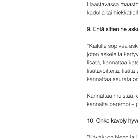
Haastavassa maastoss
kadulla tai hiekkatiel
9. Entä sitten ne ask
”Kaikille sopivaa as
joten askeleita kerty
lisätä, kannattaa ka
lisätavoitteita, lisä
kannattaa seurata om
Kannattaa muistaa, e
kannalta parempi – p
10. Onko kävely hyv
”Kävely on hieno laji