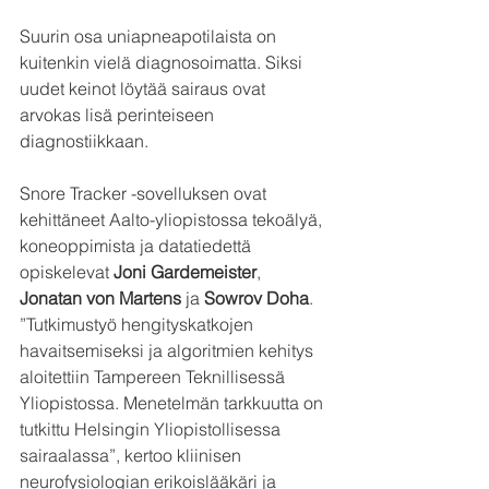
Suurin osa uniapneapotilaista on 
kuitenkin vielä diagnosoimatta. Siksi 
uudet keinot löytää sairaus ovat 
arvokas lisä perinteiseen 
diagnostiikkaan.
Snore Tracker -sovelluksen ovat 
kehittäneet Aalto-yliopistossa tekoälyä, 
koneoppimista ja datatiedettä 
opiskelevat 
Joni Gardemeister
, 
Jonatan von Martens
 ja 
Sowrov Doha
. 
”Tutkimustyö hengityskatkojen 
havaitsemiseksi ja algoritmien kehitys 
aloitettiin Tampereen Teknillisessä 
Yliopistossa. Menetelmän tarkkuutta on 
tutkittu Helsingin Yliopistollisessa 
sairaalassa”, kertoo
 kliinisen 
neurofysiologian erikoislääkäri ja 