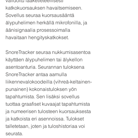
validoitu lääketieteellisesti 
katkokuorsauksen havaitsemiseen. 
Sovellus seuraa kuorsausääntä 
älypuhelimen herkällä mikrofonilla, ja 
äänisignaalia prosessoimalla 
havaitaan hengityskatkokset.
SnoreTracker seuraa nukkumisasentoa 
käyttäen älypuhelimen tai älykellon 
asentoanturia. Seurannan tuloksena 
SnoreTracker antaa aamulla 
liikennevalokoodeilla (vihreä-keltainen-
punainen) kokonaistuloksen yön 
tapahtumista. Sen lisäksi sovellus 
tuottaa graafiset kuvaajat tapahtumista 
ja numeerisen tulosteen kuorsauksesta 
ja katkoista eri asennoissa. Tulokset 
talletetaan, joten ja tuloshistoriaa voi 
seurata.