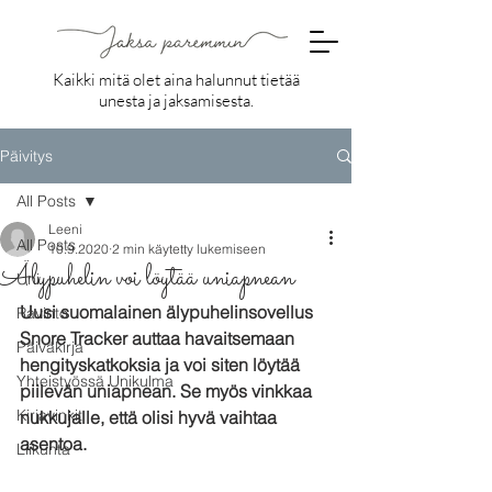
Kaikki mitä olet aina halunnut tietää
unesta ja jaksamisesta.
Päivitys
All Posts
Leeni
All Posts
10.9.2020
2 min käytetty lukemiseen
Älypuhelin voi löytää uniapnean
Uni
Uusi suomalainen älypuhelinsovellus 
Ravinto
Snore Tracker auttaa havaitsemaan 
Päiväkirja
hengityskatkoksia ja voi siten löytää 
Yhteistyössä Unikulma
piilevän uniapnean. Se myös vinkkaa 
Kirjavinkit
nukkujalle, että olisi hyvä vaihtaa 
asentoa.
Liikunta