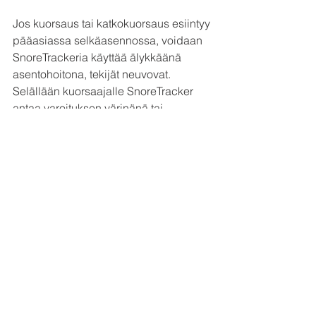
Jos kuorsaus tai katkokuorsaus esiintyy 
pääasiassa selkäasennossa, voidaan 
SnoreTrackeria käyttää älykkäänä 
asentohoitona, tekijät neuvovat. 
Selällään kuorsaajalle SnoreTracker 
antaa varoituksen värinänä tai 
hälytysäänenä, jotta nukkuja vaihtaisi 
asentoa. Asentohoidon tai esimerkiksi 
laihdutuksen tehoa voi seurata 
SnoreTrackerin tulosten tilastollisen 
seurannan avulla.
Snore Tracker on saatavissa 
toistaiseksi vain Android-laitteisiin. 
Koeversiota on ladattu yli 10 000 
kertaa.
lisätietoa 
www.snoretracker.com